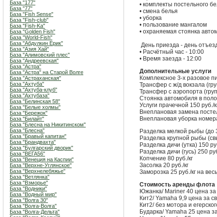
База "177"
• комплекты постельного б
База "77"
• смена белья
База "Fish Sense"
• уборка
База "Fish-club"
• пользование мангалом
База "Fish-Ka"
• охраняемая стоянка авто
База "Golden Fish"
База "World-Fish"
База "Абдулкин Ерик"
День приезда - день отъезд
База "Азия Хай"
• Расчётный час - 10:00
База "Алимовский плес"
• Время заезда - 12:00
База "Андреевская"
База "Астра"
Дополнительные услуги
База "Астра" на Старой Волге
Комплексное 3-х разовое пи
База "Астраханская"
База "Ахтуба"
Трансфер с ж/д вокзала (гру
База "Ахтуба-клуб"
Трансфер с аэропорта (групп
База "Ахтубаза"
Стоянка автомобиля в полов
База "Белинская 58"
Услуги прачечной 150 руб./к
База "Белые холмы"
Внеплановая замена постел
База "Бережок"
Внеплановая уборка номера
База "Билайт"
База "Блесна на Никитинском"
База "Блесна"
Разделка мелкой рыбы (до 3 
База "Бравый капитан"
Разделка крупной рыбы (свыш
База "Брандвахта"
Разделка дичи (утка) 150 ру
База "Булгарский дворик"
Разделка дичи (гусь) 250 руб
База "ВЕГА56"
Копчение 80 руб./кг
База "Венеция на Каспии"
Засолка 20 руб./кг
База "Верхне-Углянское"
База "Верхнелебяжье"
Заморозка 25 руб./кг на ве
База "Ветлянка"
База "Взморье"
Стоимость аренды флота
База "Водники"
Южанка/ Mariner 40 цена за
База "Водный мир"
Кит2/ Yamaha 9,9 цена за с
База "Волга 30"
Кит2/ без мотора и егерско
База "Волга-Волга"
Бударка/ Yamaha 25 цена за
База "Волга-Дельта"