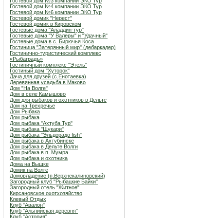
Гостевой дом №3 компании ЭКО Тур
Гостевой дом №4 компании ЭКО Тур
Гостевой дом №6 компании ЭКО Тур
Гостевой домик "Нерест"
Гостевой домик в Кировском
Гостевые дома "Аладдин-тур"
Гостевые дома "У Валеры" и "Удачный"
Гостевые дома в с. Бирючья Коса
Гостиница "Затерянный мир" (дебаркадер)
Гостинично-туристический комплекс
«Рыбаградъ»
Гостиничный комплекс "Этель"
Гостиный дом "Хуторок"
Дача для друзей (с.Енотаевка)
Деревянная усадьба в Маково
Дом "На Волге"
Дом в селе Камышово
Дом для рыбаков и охотников в Дельте
Дом на Трехречье
Дом Рыбака
Дом рыбака
Дом рыбака "Ахтуба Тур"
Дом рыбака "Щукари"
Дом рыбака "Эльдорадо fish"
Дом рыбака в Ахтубинске
Дом рыбака в Дельте Волги
Дом рыбака в п. Мумра
Дом рыбака и охотника
Дома на Вышке
Домик на Волге
Домовладение (п.Верхнекалиновский)
Загородный клуб "Рыбацкие Байки"
Загородный отель "Житное"
Кирсановское охотхозяйство
Клевый Отдых
Клуб "Авалон"
Клуб "Альпийская деревня"
Клуб "Астория"