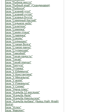
База "Рыбное место"
База "Рыбный край" (Скандинавия)
База "Рыбоход"
База "Сазаний угол"
База "Сазаний хутор"
База "Сазанья Бухта"
База "Северный Каспий"
База "Седьмое небо"
База "Селитрон"
База "Семерка"
База "Синяя птица"
База "Славянка"
База "Сокорь"
База "Солнышко"
База "Старая Волга"
База "Старое ранчо"
База "Ступинская"
База "Тимофей"
База "Тихая радость"
База "Тихая"
База "Тихий причал"
База "Тортуга"
База "Тутинка"
База "У Ефимыча"
База "У Константина"
База "У Михалыча"
База "У моря"
База "У Романыча"
База "У Сержа"
База "Удача плюс"
База "Усадьба 12 месяцев"
База "Усадьба Дали"
База "Усадьба Никольское"
База "Усадьба рыбака" (бывш.Найт Флайт
Волга)
База "Успех"
База "Фаворит"