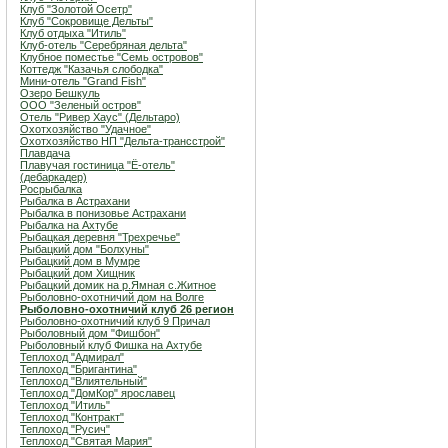
Клуб "Золотой Осетр"
Клуб "Сокровище Дельты"
Клуб отдыха "Итиль"
Клуб-отель "Серебряная дельта"
Клубное поместье "Семь островов"
Коттедж "Казачья слободка"
Мини-отель "Grand Fish"
Озеро Бешкуль
ООО "Зеленый остров"
Отель "Ривер Хаус" (Дельтаро)
Охотхозяйство "Удачное"
Охотхозяйство НП "Дельта-трансстрой"
Плавдача
Плавучая гостиница "Ё-отель"
(дебаркадер)
Росрыбалка
Рыбалка в Астрахани
Рыбалка в понизовье Астрахани
Рыбалка на Ахтубе
Рыбацкая деревня "Трехречье"
Рыбацкий дом "Болхуны"
Рыбацкий дом в Мумре
Рыбацкий дом Хищник
Рыбацкий домик на р.Ямная с.Житное
Рыболовно-охотничий дом на Волге
Рыболовно-охотничий клуб 26 регион
Рыболовно-охотничий клуб 9 Причал
Рыболовный дом "Фишбон"
Рыболовный клуб Фишка на Ахтубе
Теплоход "Адмирал"
Теплоход "Бригантина"
Теплоход "Влиятельный"
Теплоход "ДомКор" ярославец
Теплоход "Итиль"
Теплоход "Контракт"
Теплоход "Русич"
Теплоход "Святая Мария"