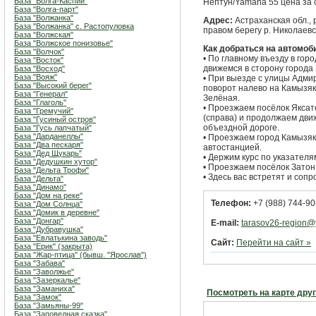
База "Волга-Каспий"
Нептун/Yamaha 55 цена за с
База "Волга-парт"
База "Волжанка"
Адрес:
Астраханская обл., 
База "Волжанка" с. Растопуловка
правом берегу р. Николаевс
База "Волжская"
База "Волжское понизовье"
Как добраться на автомоб
База "Волчок"
• По главному въезду в гор
База "Восток"
движемся в сторону города
База "Восход"
База "Вояж"
• При выезде с улицы Адми
База "Высокий берег"
поворот налево на Камызяк
База "Генерал"
Зелёная.
База "Глаголь"
• Проезжаем посёлок Яксат
База "Гремучий"
(справа) и продолжаем дви
База "Гусиный остров"
объездной дороге.
База "Гусь лапчатый"
База "Дарданеллы"
• Проезжаем город Камызяк
База "Два пескаря"
автостанцией.
База "Дед Щукарь"
• Держим курс по указателя
База "Дедушкин хутор"
• Проезжаем посёлок Затон,
База "Дельта Трофи"
• Здесь вас встретят и соп
База "Дельта"
База "Динамо"
База "Дом на реке"
Телефон:
+7 (988) 744-90
База "Дом Солнца"
База "Домик в деревне"
База "Донгар"
E-mail:
tarasov26-region@
База "Дубравушка"
База "Евлатькина заводь"
Сайт:
Перейти на сайт »
База "Ерик" (закрыта)
База "Жар-птица" (бывш. "Ярослав")
База "Забава"
База "Заволжье"
База "Зазеркалье"
База "Заманиха"
Посмотреть на карте дру
База "Замок"
База "Замьяны-99"
База "Заповедная сказка"