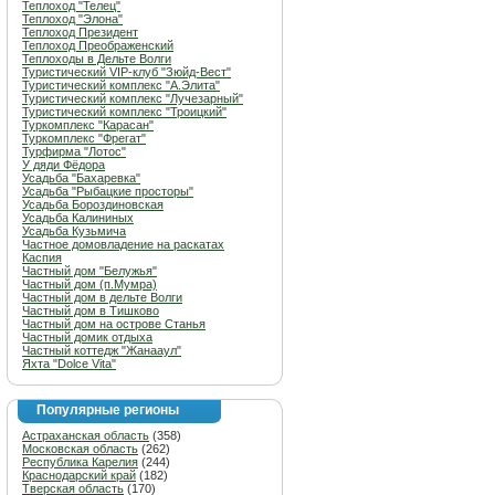
Теплоход "Телец"
Теплоход "Элона"
Теплоход Президент
Теплоход Преображенский
Теплоходы в Дельте Волги
Туристический VIP-клуб "Зюйд-Вест"
Туристический комплекс "А.Элита"
Туристический комплекс "Лучезарный"
Туристический комплекс "Троицкий"
Туркомплекс "Карасан"
Туркомплекс "Фрегат"
Турфирма "Лотос"
У дяди Фёдора
Усадьба "Бахаревка"
Усадьба "Рыбацкие просторы"
Усадьба Бороздиновская
Усадьба Калининых
Усадьба Кузьмича
Частное домовладение на раскатах
Каспия
Частный дом "Белужья"
Частный дом (п.Мумра)
Частный дом в дельте Волги
Частный дом в Тишково
Частный дом на острове Станья
Частный домик отдыха
Частный коттедж "Жанааул"
Яхта "Dolce Vita"
Популярные регионы
Астраханская область
(358)
Московская область
(262)
Республика Карелия
(244)
Краснодарский край
(182)
Тверская область
(170)