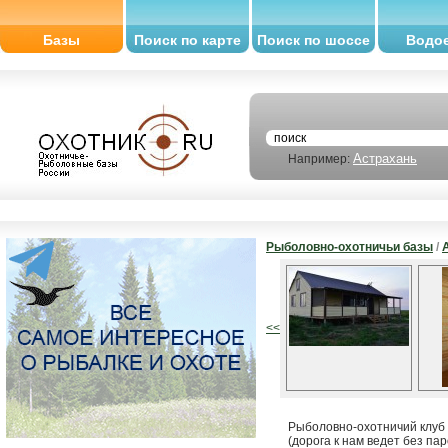
Базы
Поиск по карте
Поиск по шоссе
Водо
Астрахань
Например:
Рыболовно-охотничьи базы
/
<<
Рыболовно-охотничий клуб 
(дорога к нам ведет без п