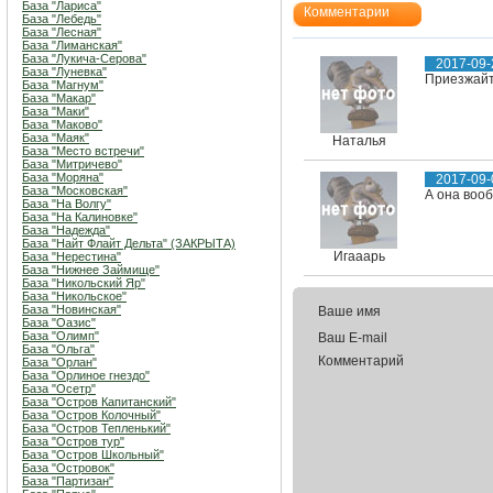
База "Лариса"
Комментарии
База "Лебедь"
База "Лесная"
База "Лиманская"
База "Лукича-Серова"
2017-09-
База "Луневка"
Приезжайт
База "Магнум"
База "Макар"
База "Маки"
База "Маково"
База "Маяк"
Наталья
База "Место встречи"
База "Митричево"
База "Моряна"
2017-09-
База "Московская"
А она воо
База "На Волгу"
База "На Калиновке"
База "Надежда"
База "Найт Флайт Дельта" (ЗАКРЫТА)
Игааарь
База "Нерестина"
База "Нижнее Займище"
База "Никольский Яр"
База "Никольское"
База "Новинская"
Ваше имя
База "Оазис"
База "Олимп"
Ваш E-mail
База "Ольга"
Комментарий
База "Орлан"
База "Орлиное гнездо"
База "Осетр"
База "Остров Капитанский"
База "Остров Колочный"
База "Остров Тепленький"
База "Остров тур"
База "Остров Школьный"
База "Островок"
База "Партизан"