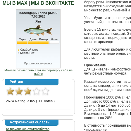
берегу реки Николаевская и
МЫ В МАХ
|
МЫ В ВКОНТАКТЕ
находятся рыбоходные банк
множество рек, ильменей и 
Календарь клева рыбы
7.08.2026
У нас будет интересно и у
Язь
увлечений, но и тем, кто ни
Всего в 15 минутах на лодк
которые должен каждый. Эт
священным, в период цвете
Утро
День
Вечер
Ночь
красоте зрелище.
Для любителей рыбалки и 
Слабый клев
Клева нет
местные опытные егеря, зн
места.
Прогноз на неделю »
Проживание
Для ценителей комфортног
Можете разместить этот информер у себя на
четырехместные номера.
сайте
Каждый номер состоит из дв
Рейтинг
есть телевизор, сплит-сист
необходимым для самостоя
Проживание 1000 руб с чел.
2674 Rating:
2.8
/5 (100 votes )
Доп. место 600 руб с чел в 
Дети от 5 до 14 лет 800 руб 
Дети до 5 лет (проживание 
В межсезонье: 1-25 марта; 
снижены на 20%
Астраханская область
В стоимость проживания вк
Астраханское охотхозяйство
• проживание