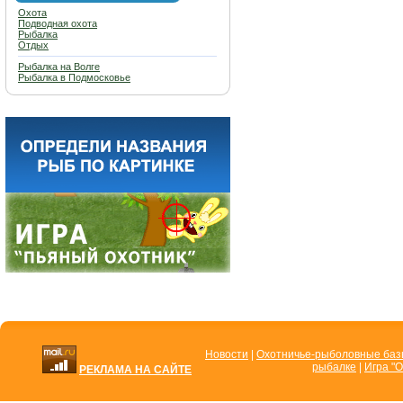
Охота
Подводная охота
Рыбалка
Отдых
Рыбалка на Волге
Рыбалка в Подмосковье
Новости
|
Охотничье-рыболовные ба
рыбалке
|
Игра "О
РЕКЛАМА НА САЙТЕ