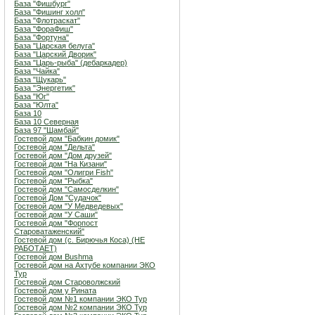
База "Фишбург"
База "Фишинг холл"
База "Флотраскат"
База "ФораФиш"
База "Фортуна"
База "Царская белуга"
База "Царский Дворик"
База "Царь-рыба" (дебаркадер)
База "Чайка"
База "Щукарь"
База "Энергетик"
База "Юг"
База "Юлта"
База 10
База 10 Северная
База 97 "Шамбай"
Гостевой дом "Бабкин домик"
Гостевой дом "Дельта"
Гостевой дом "Дом друзей"
Гостевой дом "На Кизани"
Гостевой дом "Олигри Fish"
Гостевой дом "Рыбка"
Гостевой дом "Самосделкин"
Гостевой Дом "Судачок"
Гостевой дом "У Медведевых"
Гостевой дом "У Саши"
Гостевой дом "Форпост
Староватаженский"
Гостевой дом (с. Бирючья Коса) (НЕ
РАБОТАЕТ)
Гостевой дом Bushma
Гостевой дом на Ахтубе компании ЭКО
Тур
Гостевой дом Староволжский
Гостевой дом у Рината
Гостевой дом №1 компании ЭКО Тур
Гостевой дом №2 компании ЭКО Тур