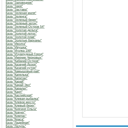
База "Заповедник"
База "Заря"
База "Застава"
База "Зеленая миля"
База "Зеленга"
База "Зеленый берег"
База "Зеленый затон"
База "Зеленый Остров 54"
База "Золотая дельта"
База "Золотой лотос"
База "Золотой плав"
База "Золотые барханы"
База "Иволга"
База "Ивушка"
База "Иголка 199"
База "Изумрудный Город"
База "Имение Черновых"
База "Кабаний Остров"
База "Казачий Дозор"
База "Казачий хутор"
База "Камышовый рай"
База "Капелька"
База "Капитан"
База "Карай"
База "Карай-Эко"
База "Каралат"
База "Карп"
База "Каспийская"
База "Клевая рыбалка"
База "Клевое место"
База "Клевый берег"
База "Княгиня Ольга"
База "Ковчег"
База "Компас"
База "Краса"
База "Ладейная"
База "Лазурь"