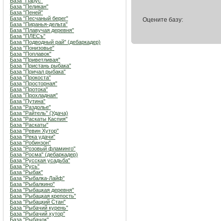
База "Парус"
База "Пеликан"
База "Пеней"
База "Песчаный берег"
Оцените базу:
База "Пиранья-дельта"
База "Плавучая деревня"
База "ПЛЕСъ"
База "Подводный рай" (дебаркадер)
База "Понизовье"
База "Поплавок"
База "Приветливая"
База "Пристань рыбака"
База "Причал рыбака"
База "Прокоста"
База "Просторная"
База "Протока"
База "Прохладная"
База "Путина"
База "Раздолье"
База "Райтель" (Удача)
База "Раскаты Каспия"
База "Раскаты"
База "Ревин Хутор"
База "Река удачи"
База "Робинзон"
База "Розовый фламинго"
База "Росма" (дебаркадер)
База "Русская усадьба"
База "Русь"
База "Рыбак"
База "Рыбалка-Лайф"
База "Рыбалкино"
База "Рыбацкая деревня"
База "Рыбацкая крепость"
База "Рыбацкий Стан"
База "Рыбачий курень"
База "Рыбачий хутор"
База "Рыбачок"