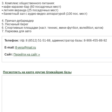
3. Комплекс общественного питания:
• кафе-караоке-бар (60 посадочных мест)
• летняя веранда (25 посадочных мест)
• банкетный зал с аудио-видео аппаратурой (100 пос. мест)
4. Причал-дебаркадер
5. Песчаный берег
6. Спортивные площадки (наст. теннис, мини-футбол, волейбол, каток)
7. Парковка для авто
Телефон:
т/ф: 8 (8512) 51-51-68, администратор базы: 8-906-455-88-92
E-mail:
tf-vera@mail.ru
Сайт:
Перейти на сайт »
Посмотреть на карте другие ближайшие базы