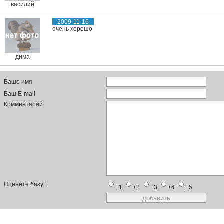
василий
2009-11-16
очень хорошо
дима
Ваше имя
Ваш E-mail
Комментарий
Оцените базу:
+1
+2
+3
+4
+5