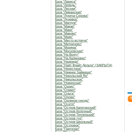
База "Лариса"
База "Лебедь"
База "Лесная"
База "Лиманская"
База "Лукича-Серова"
База "Луневка"
База "Магнум"
База "Макар"
База "Маки"
База "Маково"
База "Маяк"
База "Место встречи"
База "Митричево"
База "Моряна"
База "Московская"
База "На Волгу"
База "На Калиновке"
База "Надежда"
База "Найт Флайт Дельта" (ЗАКРЫТА)
База "Нерестина"
База "Нижнее Займище"
База "Никольский Яр"
База "Никольское"
База "Новинская"
База "Оазис"
База "Олимп"
База "Ольга"
База "Орлан"
База "Орлиное гнездо"
База "Осетр"
База "Остров Капитанский"
База "Остров Колочный"
База "Остров Тепленький"
База "Остров тур"
База "Остров Школьный"
База "Островок"
База "Партизан"