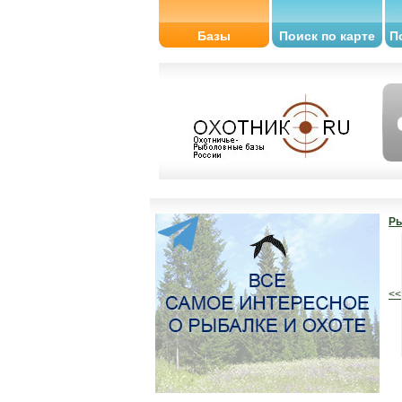
Базы
Поиск по карте
П
Ры
<<