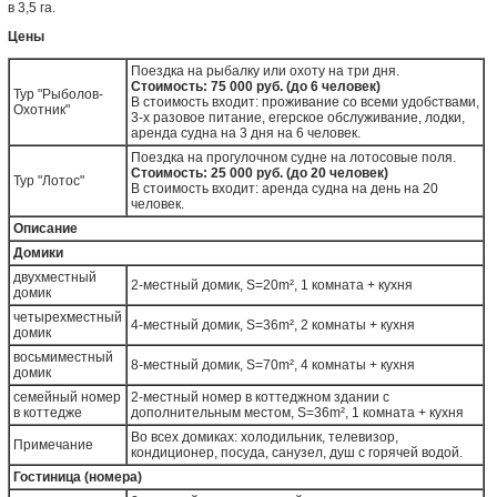
в 3,5 га.
Цены
Поездка на рыбалку или охоту на три дня.
Стоимость: 75 000 руб. (до 6 человек)
Тур "Рыболов-
В стоимость входит: проживание со всеми удобствами,
Охотник"
3-х разовое питание, егерское обслуживание, лодки,
аренда судна на 3 дня на 6 человек.
Поездка на прогулочном судне на лотосовые поля.
Стоимость: 25 000 руб. (до 20 человек)
Тур "Лотос"
В стоимость входит: аренда судна на день на 20
человек.
Описание
Домики
двухместный
2-местный домик, S=20m², 1 комната + кухня
домик
четырехместный
4-местный домик, S=36m², 2 комнаты + кухня
домик
восьмиместный
8-местный домик, S=70m², 4 комнаты + кухня
домик
семейный номер
2-местный номер в коттеджном здании с
в коттедже
дополнительным местом, S=36m², 1 комната + кухня
Во всех домиках: холодильник, телевизор,
Примечание
кондиционер, посуда, санузел, душ с горячей водой.
Гостиница (номера)