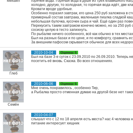
Михаил
горячей воды. Горячая вода в душе из трёх клавишного на
холодно, другую, то холодная, то горячая вода идёт, две к
Кровати вроде удобные.
Особенно поразил завтрак, его цена 250 руб заложена в сто
примерный состав завтрака, маленькая пиалка сладкой каши
небольшая булочка, кусочек сыра и чай. Ещё один раз повес
Перекусить таким завтраком конечно можно, но за 250 руб с
сосиску целую в тесто запихнуть.
По рыбалке ничего особенного, всё как обычно в тех местах
Был на разных базах и по цене, и по комфорту, сравнить ес
За внешним пафосом скрывается обычное для всех недоро
2010-10-04
Оценка: 5
Был на базе 3-е суток с 23.09.2010 по 26.09.2010. Теперь 
посетить её вновь. Сказка. Во всех отношениях.
Глеб
2010-06-06
Оценка: 5
Мне очень понравилось , особенно Тир,
а Рыбалка просто отменная думаю на другой безе нет таког
Семён
2010-04-07
слышал что с 12 по 18 апреля есть места? нас 4 человека 
питание интересует хищник