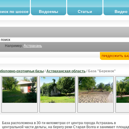
оиск по шоссе
Водоемы
Статьи
Видео
Астрахань
Например:
боловно-охотничьи базы
/
Астраханская область
/ База "Бережок"
База расположена в 30-ти километрах от центра города Астрахань в
центральной части дельты, на берегу реки Старая Волга и занимает площа