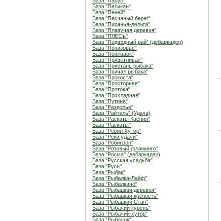
База "Парус"
База "Пеликан"
База "Пеней"
База "Песчаный берег"
База "Пиранья-дельта"
База "Плавучая деревня"
База "ПЛЕСъ"
База "Подводный рай" (дебаркадер)
База "Понизовье"
База "Поплавок"
База "Приветливая"
База "Пристань рыбака"
База "Причал рыбака"
База "Прокоста"
База "Просторная"
База "Протока"
База "Прохладная"
База "Путина"
База "Раздолье"
База "Райтель" (Удача)
База "Раскаты Каспия"
База "Раскаты"
База "Ревин Хутор"
База "Река удачи"
База "Робинзон"
База "Розовый фламинго"
База "Росма" (дебаркадер)
База "Русская усадьба"
База "Русь"
База "Рыбак"
База "Рыбалка-Лайф"
База "Рыбалкино"
База "Рыбацкая деревня"
База "Рыбацкая крепость"
База "Рыбацкий Стан"
База "Рыбачий курень"
База "Рыбачий хутор"
База "Рыбачок"