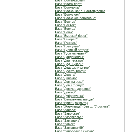
База "Волга-Каспий"
База "Волга-парт"
База "Волжанка"
База "Волжанка" с. Растопуловка
База "Волжская"
База "Волжское понизовье"
База "Волчок"
База "Восток"
База "Восход"
База "Вояж"
База "Высокий берег"
База "Генерал"
База "Глаголь"
База "Гремучий"
База "Гусиный остров"
База "Гусь лапчатый"
База "Дарданеллы"
База "Два пескаря"
База "Дед Щукарь"
База "Дедушкин хутор"
База "Дельта Трофи"
База "Дельта"
База "Динамо"
База "Дом на реке"
База "Дом Солнца"
База "Домик в деревне"
База "Донгар"
База "Дубравушка"
База "Евлатькина заводь"
База "Ерик" (закрыта)
База "Жар-птица" (бывш. "Ярослав")
База "Забава"
База "Заволжье"
База "Зазеркалье"
База "Заманиха"
База "Замок"
База "Замьяны-99"
База "Заповедная сказка"