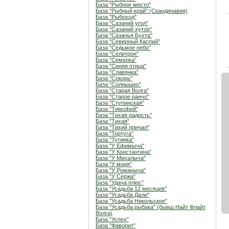
База "Рыбное место"
База "Рыбный край" (Скандинавия)
База "Рыбоход"
База "Сазаний угол"
База "Сазаний хутор"
База "Сазанья Бухта"
База "Северный Каспий"
База "Седьмое небо"
База "Селитрон"
База "Семерка"
База "Синяя птица"
База "Славянка"
База "Сокорь"
База "Солнышко"
База "Старая Волга"
База "Старое ранчо"
База "Ступинская"
База "Тимофей"
База "Тихая радость"
База "Тихая"
База "Тихий причал"
База "Тортуга"
База "Тутинка"
База "У Ефимыча"
База "У Константина"
База "У Михалыча"
База "У моря"
База "У Романыча"
База "У Сержа"
База "Удача плюс"
База "Усадьба 12 месяцев"
База "Усадьба Дали"
База "Усадьба Никольское"
База "Усадьба рыбака" (бывш.Найт Флайт
Волга)
База "Успех"
База "Фаворит"