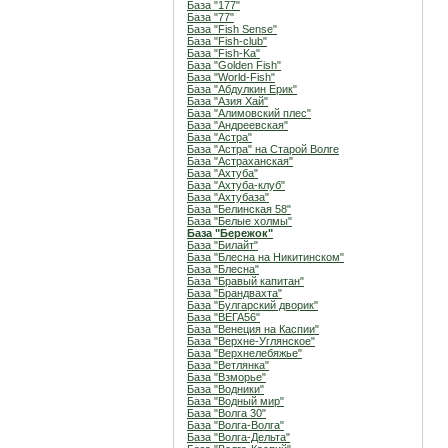
База "177"
База "77"
База "Fish Sense"
База "Fish-club"
База "Fish-Ka"
База "Golden Fish"
База "World-Fish"
База "Абдулкин Ерик"
База "Азия Хай"
База "Алимовский плес"
База "Андреевская"
База "Астра"
База "Астра" на Старой Волге
База "Астраханская"
База "Ахтуба"
База "Ахтуба-клуб"
База "Ахтубаза"
База "Белинская 58"
База "Белые холмы"
База "Бережок"
База "Билайт"
База "Блесна на Никитинском"
База "Блесна"
База "Бравый капитан"
База "Брандвахта"
База "Булгарский дворик"
База "ВЕГА56"
База "Венеция на Каспии"
База "Верхне-Углянское"
База "Верхнелебяжье"
База "Ветлянка"
База "Взморье"
База "Водники"
База "Водный мир"
База "Волга 30"
База "Волга-Волга"
База "Волга-Дельта"