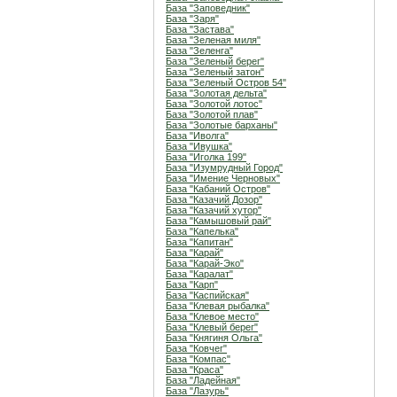
База "Заповедник"
База "Заря"
База "Застава"
База "Зеленая миля"
База "Зеленга"
База "Зеленый берег"
База "Зеленый затон"
База "Зеленый Остров 54"
База "Золотая дельта"
База "Золотой лотос"
База "Золотой плав"
База "Золотые барханы"
База "Иволга"
База "Ивушка"
База "Иголка 199"
База "Изумрудный Город"
База "Имение Черновых"
База "Кабаний Остров"
База "Казачий Дозор"
База "Казачий хутор"
База "Камышовый рай"
База "Капелька"
База "Капитан"
База "Карай"
База "Карай-Эко"
База "Каралат"
База "Карп"
База "Каспийская"
База "Клевая рыбалка"
База "Клевое место"
База "Клевый берег"
База "Княгиня Ольга"
База "Ковчег"
База "Компас"
База "Краса"
База "Ладейная"
База "Лазурь"