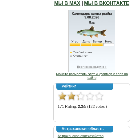
МЫ В МАХ
|
МЫ В ВКОНТАКТЕ
Календарь клева рыбы
9.08.2026
Язь
Утро
День
Вечер
Ночь
Слабый клев
Клева нет
Прогноз на неделю »
Можете разместить этот информер у себя на
сайте
Рейтинг
171 Rating:
2.3
/5 (122 votes )
Астраханская область
Астраханское охотхозяйство