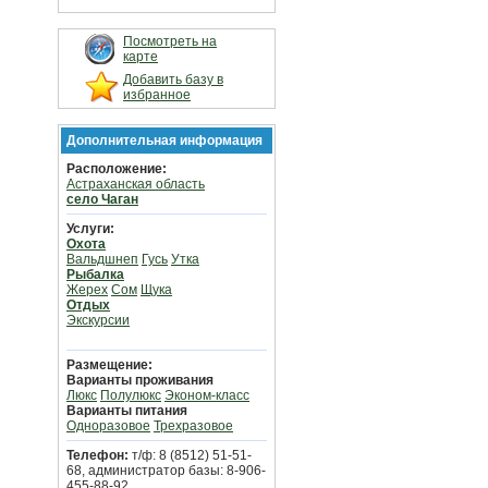
Посмотреть на
карте
Добавить базу в
избранное
Дополнительная информация
Расположение:
Астраханская область
село Чаган
Услуги:
Охота
Вальдшнеп
Гусь
Утка
Рыбалка
Жерех
Сом
Щука
Отдых
Экскурсии
Размещение:
Варианты проживания
Люкс
Полулюкс
Эконом-класс
Варианты питания
Одноразовое
Трехразовое
Телефон:
т/ф: 8 (8512) 51-51-
68, администратор базы: 8-906-
455-88-92