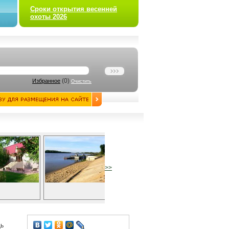
Сроки открытия весенней
охоты 2026
(
0
)
Избранное
Очистить
>>
дь