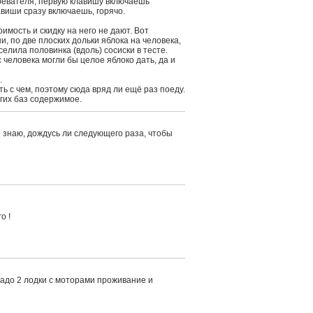
гревателя, первую клавишу включаешь
лавиши сразу включаешь, горячо.
имость и скидку на него не дают. Вот
, по две плоских дольки яблока на человека,
елила половинка (вдоль) сосиски в тесте.
 человека могли бы целое яблоко дать, да и
.
ть с чем, поэтому сюда вряд ли ещё раз поеду.
гих баз содержимое.
не знаю, дождусь ли следующего раза, чтобы
о !
надо 2 лодки с моторами проживание и