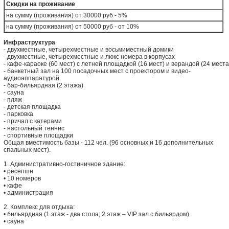
Скидки на проживание
на сумму (проживания) от 30000 руб - 5%
на сумму (проживания) от 50000 руб - от 10%
Инфраструктура
- двухместные, четырехместные и восьмиместный домики
- двухместные, четырехместные и люкс номера в корпусах
- кафе-караоке (60 мест) с летней площадкой (16 мест) и верандой (24 места
- банкетный зал на 100 посадочных мест с проектором и видео-
аудиоаппаратурой
- бар-бильярдная (2 этажа)
- сауна
- пляж
- детская площадка
- парковка
- причал с катерами
- настольный теннис
- спортивные площадки
Общая вместимость базы - 112 чел. (96 основных и 16 дополнительных
спальных мест).
1. Административно-гостиничное здание:
• ресепшн
• 10 номеров
• кафе
• администрация
2. Комплекс для отдыха:
• бильярдная (1 этаж - два стола; 2 этаж – VIP зал с бильярдом)
• сауна