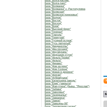
База "Волга-Каспий"
База "Волга-парт"
База "Волжанка"
База "Волжанка" с. Растопуловка
База "Волжская"
База "Волжское понизовье"
База "Волчок"
База "Восток"
База "Восход"
База "Вояж"
База "Высокий берег"
База "Генерал"
База "Глаголь"
База "Гремучий"
База "Гусиный остров"
База "Гусь лапчатый"
База "Дарданеллы"
База "Два пескаря"
База "Дед Щукарь"
База "Дедушкин хутор"
База "Дельта Трофи"
База "Дельта"
База "Динамо"
База "Дом на реке"
База "Дом Солнца"
База "Домик в деревне"
База "Донгар"
База "Дубравушка"
База "Евлатькина заводь"
База "Ерик" (закрыта)
База "Жар-птица" (бывш. "Ярослав")
База "Забава"
База "Заволжье"
К
База "Зазеркалье"
База "Заманиха"
База "Замок"
База "Замьяны-99"
База "Заповедная сказка"