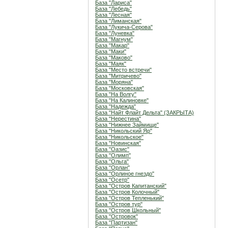
База "Лариса"
База "Лебедь"
База "Лесная"
База "Лиманская"
База "Лукича-Серова"
База "Луневка"
База "Магнум"
База "Макар"
База "Маки"
База "Маково"
База "Маяк"
База "Место встречи"
База "Митричево"
База "Моряна"
База "Московская"
База "На Волгу"
База "На Калиновке"
База "Надежда"
База "Найт Флайт Дельта" (ЗАКРЫТА)
База "Нерестина"
База "Нижнее Займище"
База "Никольский Яр"
База "Никольское"
База "Новинская"
База "Оазис"
База "Олимп"
База "Ольга"
База "Орлан"
База "Орлиное гнездо"
База "Осетр"
База "Остров Капитанский"
База "Остров Колочный"
База "Остров Тепленький"
База "Остров тур"
База "Остров Школьный"
База "Островок"
База "Партизан"