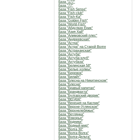
База "177"
База "77"
База "Fish Sense"
База "Fish-club"
База "Fish-Ka"
База "Golden Fish"
База "World-Fish"
База "Абдулкин Ерик"
База "Азия Хай"
База "Алимовский плес"
База "Андреевская"
База "Астра"
База "Астра" на Старой Волге
База "Астраханская"
База "Ахтуба"
База "Ахтуба-клуб"
База "Ахтубаза"
База "Белинская 58"
База "Белые холмы"
База "Бережок"
База "Билайт"
База "Блесна на Никитинском"
База "Блесна"
База "Бравый капитан"
База "Брандвахта"
База "Булгарский дворик"
База "ВЕГА56"
База "Венеция на Каспии"
База "Верхне-Углянское"
База "Верхнелебяжье"
База "Ветлянка"
База "Взморье"
База "Водники"
База "Водный мир"
База "Волга 30"
База "Волга-Волга"
База "Волга-Дельта"