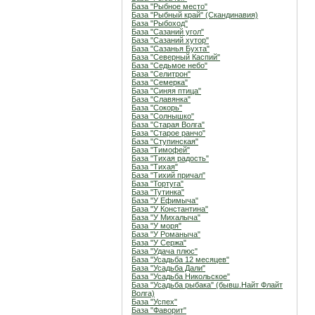
База "Рыбное место"
База "Рыбный край" (Скандинавия)
База "Рыбоход"
База "Сазаний угол"
База "Сазаний хутор"
База "Сазанья Бухта"
База "Северный Каспий"
База "Седьмое небо"
База "Селитрон"
База "Семерка"
База "Синяя птица"
База "Славянка"
База "Сокорь"
База "Солнышко"
База "Старая Волга"
База "Старое ранчо"
База "Ступинская"
База "Тимофей"
База "Тихая радость"
База "Тихая"
База "Тихий причал"
База "Тортуга"
База "Тутинка"
База "У Ефимыча"
База "У Константина"
База "У Михалыча"
База "У моря"
База "У Романыча"
База "У Сержа"
База "Удача плюс"
База "Усадьба 12 месяцев"
База "Усадьба Дали"
База "Усадьба Никольское"
База "Усадьба рыбака" (бывш.Найт Флайт
Волга)
База "Успех"
База "Фаворит"