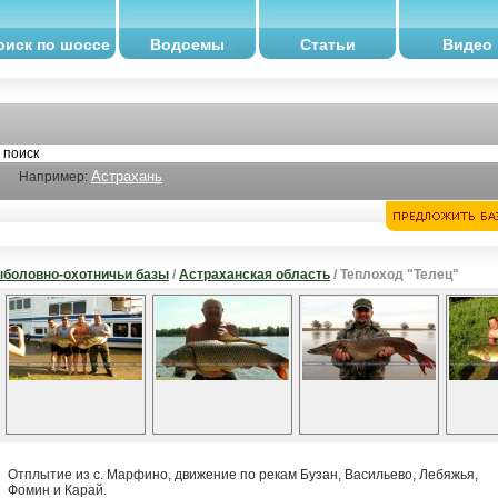
оиск по шоссе
Водоемы
Статьи
Видео
Астрахань
Например:
боловно-охотничьи базы
/
Астраханская область
/ Теплоход "Телец"
Отплытие из с. Марфино, движение по рекам Бузан, Васильево, Лебяжья,
Фомин и Карай.