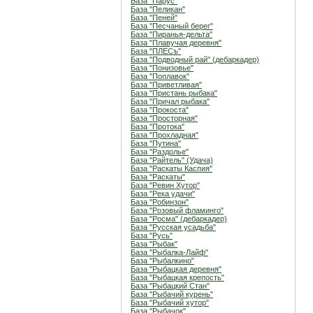
База "Парус"
База "Пеликан"
База "Пеней"
База "Песчаный берег"
База "Пиранья-дельта"
База "Плавучая деревня"
База "ПЛЕСъ"
База "Подводный рай" (дебаркадер)
База "Понизовье"
База "Поплавок"
База "Приветливая"
База "Пристань рыбака"
База "Причал рыбака"
База "Прокоста"
База "Просторная"
База "Протока"
База "Прохладная"
База "Путина"
База "Раздолье"
База "Райтель" (Удача)
База "Раскаты Каспия"
База "Раскаты"
База "Ревин Хутор"
База "Река удачи"
База "Робинзон"
База "Розовый фламинго"
База "Росма" (дебаркадер)
База "Русская усадьба"
База "Русь"
База "Рыбак"
База "Рыбалка-Лайф"
База "Рыбалкино"
База "Рыбацкая деревня"
База "Рыбацкая крепость"
База "Рыбацкий Стан"
База "Рыбачий курень"
База "Рыбачий хутор"
База "Рыбачок"