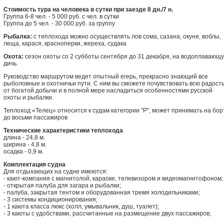
Стоимость тура на человека в сутки при заезде 8 дн./7 н.
Группа 6-8 чел. - 5 000 руб. с чел. в сутки
Группа до 5 чел. - 30 000 руб. за группу
Рыбалка:
с теплохода можно осуществлять лов сома, сазана, окуня, воблы,
леща, карася, красноперки, жереха, судака
Охота:
сезон охоты со 2 субботы сентября до 31 декабря, на водоплавающ
дичь.
Руководство маршрутом ведет опытный егерь, прекрасно знающий все
рыболовные и охотничьи пути. С ним вы сможете почувствовать всю радост
от богатой добычи и в полной мере насладиться особенностями русской
охоты и рыбалки.
Теплоход «Телец» относится к судам категории "Р", может принимать на бор
до восьми пассажиров
Технические характеристики теплохода
длина - 24,8 м.
ширина - 4,8 м.
осадка - 0,9 м.
Комплектация судна
Для отдыхающих на судне имеются:
- кают-компания c магнитолой, караоке, телевизором и видеомагнитофоном;
- открытая палуба для загара и рыбалки;
- палуба, закрытая тентом и оборудованная тремя холодильниками;
- 3 системы кондиционирования;
- 1 каюта класса люкс (холл, умывальник, душ, туалет);
- 3 каюты с удобствами, рассчитанные на размещение двух пассажиров;