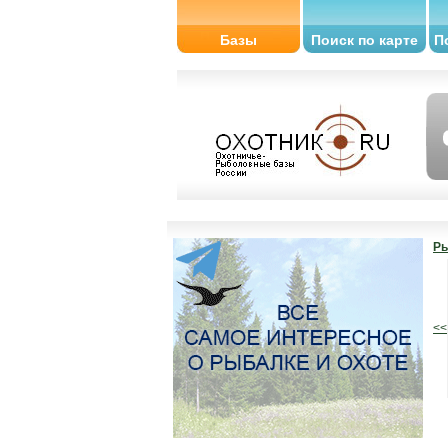
Базы
Поиск по карте
П
Ры
<<