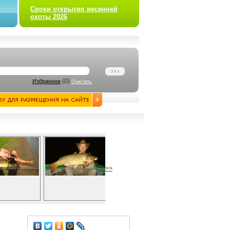
Сроки открытия весенней
охоты 2026
(
0
)
Избранное
Очистить
>>