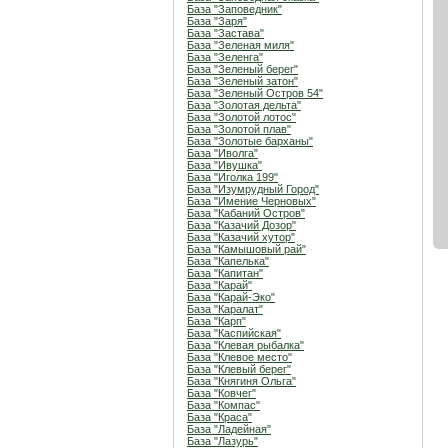
База "Заповедник"
База "Заря"
База "Застава"
База "Зеленая миля"
База "Зеленга"
База "Зеленый берег"
База "Зеленый затон"
База "Зеленый Остров 54"
База "Золотая дельта"
База "Золотой лотос"
База "Золотой плав"
База "Золотые барханы"
База "Иволга"
База "Ивушка"
База "Иголка 199"
База "Изумрудный Город"
База "Имение Черновых"
База "Кабаний Остров"
База "Казачий Дозор"
База "Казачий хутор"
База "Камышовый рай"
База "Капелька"
База "Капитан"
База "Карай"
База "Карай-Эко"
База "Каралат"
База "Карп"
База "Каспийская"
База "Клевая рыбалка"
База "Клевое место"
База "Клевый берег"
База "Княгиня Ольга"
База "Ковчег"
База "Компас"
База "Краса"
База "Ладейная"
База "Лазурь"