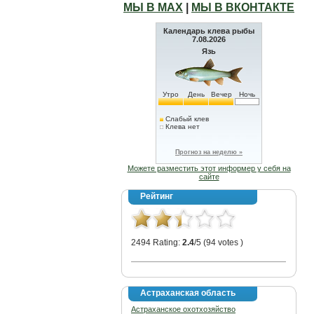
МЫ В МАХ
|
МЫ В ВКОНТАКТЕ
Календарь клева рыбы
7.08.2026
Язь
Утро
День
Вечер
Ночь
Слабый клев
Клева нет
Прогноз на неделю »
Можете разместить этот информер у себя на
сайте
Рейтинг
2494 Rating:
2.4
/5 (94 votes )
Астраханская область
Астраханское охотхозяйство