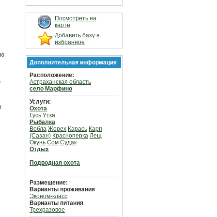
Посмотреть на
карте
Добавить базу в
избранное
ую
Дополнительная информация
Расположение:
ь
Астраханская область
село Марфино
Услуги:
т
Охота
Гусь
Утка
Рыбалка
Вобла
Жерех
Карась
Карп
(Сазан)
Красноперка
Лещ
Окунь
Сом
Судак
Отдых
Подводная охота
Размещение:
Варианты проживания
Эконом-класс
Варианты питания
Трехразовое