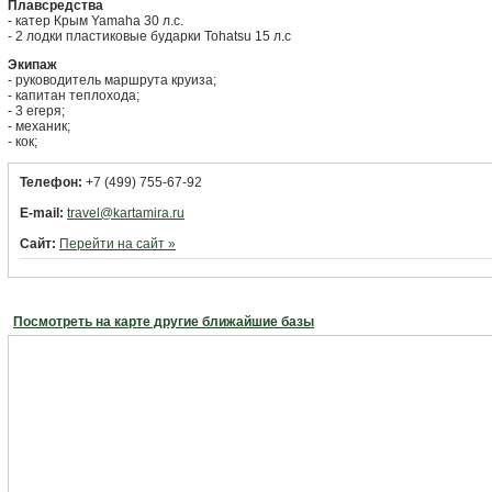
Плавсредства
- катер Крым Yamaha 30 л.с.
- 2 лодки пластиковые бударки Tohatsu 15 л.с
Экипаж
- руководитель маршрута круиза;
- капитан теплохода;
- 3 егеря;
- механик;
- кок;
Телефон:
+7 (499) 755-67-92
E-mail:
travel@kartamira.ru
Сайт:
Перейти на сайт »
Посмотреть на карте другие ближайшие базы