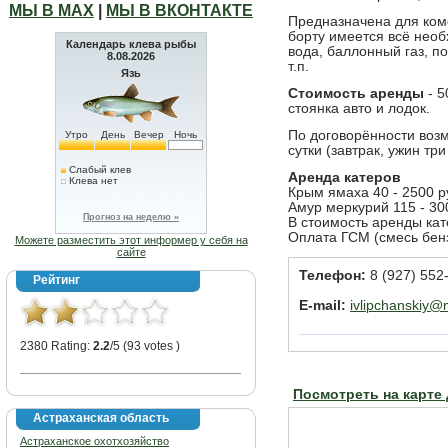
МЫ В МАХ
|
МЫ В ВКОНТАКТЕ
Предназначена для ком
борту имеется всё необ
Календарь клева рыбы
вода, баллонный газ, пос
8.08.2026
т.п.
Язь
Стоимость аренды
- 5
стоянка авто и лодок.
По договорённости возм
Утро
День
Вечер
Ночь
сутки (завтрак, ужин тр
Слабый клев
Аренда катеров
Клева нет
Крым ямаха 40 - 2500 р
Амур меркурий 115 - 30
Прогноз на неделю »
В стоимость аренды кат
Оплата ГСМ (смесь бенз
Можете разместить этот информер у себя на
сайте
Телефон:
8 (927) 552-
Рейтинг
E-mail:
ivlipchanskiy@m
2380 Rating:
2.2
/5 (93 votes )
Посмотреть на карте
Астраханская область
Астраханское охотхозяйство