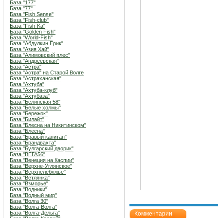
База "177"
База "77"
База "Fish Sense"
База "Fish-club"
База "Fish-Ka"
База "Golden Fish"
База "World-Fish"
База "Абдулкин Ерик"
База "Азия Хай"
База "Алимовский плес"
База "Андреевская"
База "Астра"
База "Астра" на Старой Волге
База "Астраханская"
База "Ахтуба"
База "Ахтуба-клуб"
База "Ахтубаза"
База "Белинская 58"
База "Белые холмы"
База "Бережок"
База "Билайт"
База "Блесна на Никитинском"
База "Блесна"
База "Бравый капитан"
База "Брандвахта"
База "Булгарский дворик"
База "ВЕГА56"
База "Венеция на Каспии"
База "Верхне-Углянское"
База "Верхнелебяжье"
База "Ветлянка"
База "Взморье"
База "Водники"
База "Водный мир"
База "Волга 30"
База "Волга-Волга"
База "Волга-Дельта"
Комментарии