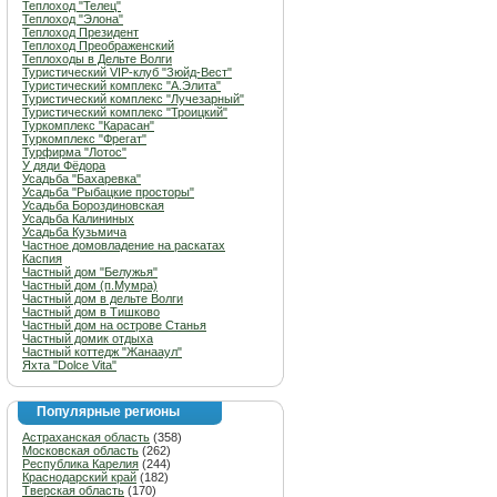
Теплоход "Телец"
Теплоход "Элона"
Теплоход Президент
Теплоход Преображенский
Теплоходы в Дельте Волги
Туристический VIP-клуб "Зюйд-Вест"
Туристический комплекс "А.Элита"
Туристический комплекс "Лучезарный"
Туристический комплекс "Троицкий"
Туркомплекс "Карасан"
Туркомплекс "Фрегат"
Турфирма "Лотос"
У дяди Фёдора
Усадьба "Бахаревка"
Усадьба "Рыбацкие просторы"
Усадьба Бороздиновская
Усадьба Калининых
Усадьба Кузьмича
Частное домовладение на раскатах
Каспия
Частный дом "Белужья"
Частный дом (п.Мумра)
Частный дом в дельте Волги
Частный дом в Тишково
Частный дом на острове Станья
Частный домик отдыха
Частный коттедж "Жанааул"
Яхта "Dolce Vita"
Популярные регионы
Астраханская область
(358)
Московская область
(262)
Республика Карелия
(244)
Краснодарский край
(182)
Тверская область
(170)