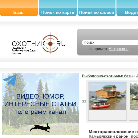
Базы
Поиск по карте
Поиск по шоссе
Водо
Астрахань
Например:
Рыболовно-охотничьи базы
/
<<
Месторасположение п
Камызякский район, пос