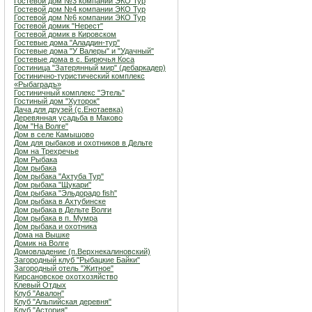
Гостевой дом №3 компании ЭКО Тур
Гостевой дом №4 компании ЭКО Тур
Гостевой дом №6 компании ЭКО Тур
Гостевой домик "Нерест"
Гостевой домик в Кировском
Гостевые дома "Аладдин-тур"
Гостевые дома "У Валеры" и "Удачный"
Гостевые дома в с. Бирючья Коса
Гостиница "Затерянный мир" (дебаркадер)
Гостинично-туристический комплекс
«Рыбаградъ»
Гостиничный комплекс "Этель"
Гостиный дом "Хуторок"
Дача для друзей (с.Енотаевка)
Деревянная усадьба в Маково
Дом "На Волге"
Дом в селе Камышово
Дом для рыбаков и охотников в Дельте
Дом на Трехречье
Дом Рыбака
Дом рыбака
Дом рыбака "Ахтуба Тур"
Дом рыбака "Щукари"
Дом рыбака "Эльдорадо fish"
Дом рыбака в Ахтубинске
Дом рыбака в Дельте Волги
Дом рыбака в п. Мумра
Дом рыбака и охотника
Дома на Вышке
Домик на Волге
Домовладение (п.Верхнекалиновский)
Загородный клуб "Рыбацкие Байки"
Загородный отель "Житное"
Кирсановское охотхозяйство
Клевый Отдых
Клуб "Авалон"
Клуб "Альпийская деревня"
Клуб "Астория"