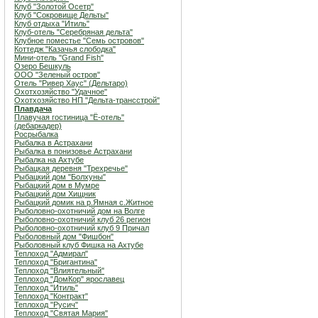
Клуб "Золотой Осетр"
Клуб "Сокровище Дельты"
Клуб отдыха "Итиль"
Клуб-отель "Серебряная дельта"
Клубное поместье "Семь островов"
Коттедж "Казачья слободка"
Мини-отель "Grand Fish"
Озеро Бешкуль
ООО "Зеленый остров"
Отель "Ривер Хаус" (Дельтаро)
Охотхозяйство "Удачное"
Охотхозяйство НП "Дельта-трансстрой"
Плавдача
Плавучая гостиница "Ё-отель"
(дебаркадер)
Росрыбалка
Рыбалка в Астрахани
Рыбалка в понизовье Астрахани
Рыбалка на Ахтубе
Рыбацкая деревня "Трехречье"
Рыбацкий дом "Болхуны"
Рыбацкий дом в Мумре
Рыбацкий дом Хищник
Рыбацкий домик на р.Ямная с.Житное
Рыболовно-охотничий дом на Волге
Рыболовно-охотничий клуб 26 регион
Рыболовно-охотничий клуб 9 Причал
Рыболовный дом "Фишбон"
Рыболовный клуб Фишка на Ахтубе
Теплоход "Адмирал"
Теплоход "Бригантина"
Теплоход "Влиятельный"
Теплоход "ДомКор" ярославец
Теплоход "Итиль"
Теплоход "Контракт"
Теплоход "Русич"
Теплоход "Святая Мария"