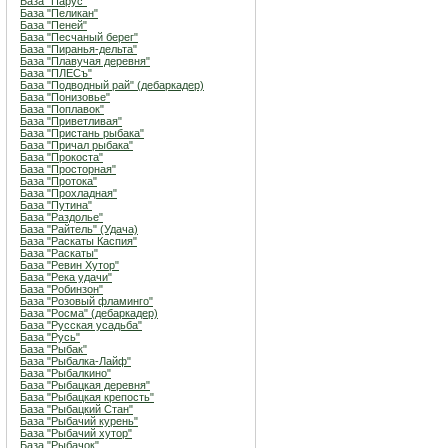
База "Парус"
База "Пеликан"
База "Пеней"
База "Песчаный берег"
База "Пиранья-дельта"
База "Плавучая деревня"
База "ПЛЕСъ"
База "Подводный рай" (дебаркадер)
База "Понизовье"
База "Поплавок"
База "Приветливая"
База "Пристань рыбака"
База "Причал рыбака"
База "Прокоста"
База "Просторная"
База "Протока"
База "Прохладная"
База "Путина"
База "Раздолье"
База "Райтель" (Удача)
База "Раскаты Каспия"
База "Раскаты"
База "Ревин Хутор"
База "Река удачи"
База "Робинзон"
База "Розовый фламинго"
База "Росма" (дебаркадер)
База "Русская усадьба"
База "Русь"
База "Рыбак"
База "Рыбалка-Лайф"
База "Рыбалкино"
База "Рыбацкая деревня"
База "Рыбацкая крепость"
База "Рыбацкий Стан"
База "Рыбачий курень"
База "Рыбачий хутор"
База "Рыбачок"