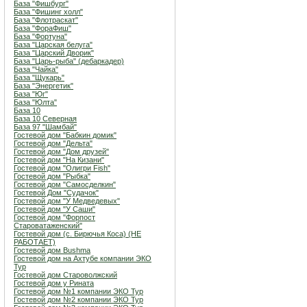
База "Фишбург"
База "Фишинг холл"
База "Флотраскат"
База "ФораФиш"
База "Фортуна"
База "Царская белуга"
База "Царский Дворик"
База "Царь-рыба" (дебаркадер)
База "Чайка"
База "Щукарь"
База "Энергетик"
База "Юг"
База "Юлта"
База 10
База 10 Северная
База 97 "Шамбай"
Гостевой дом "Бабкин домик"
Гостевой дом "Дельта"
Гостевой дом "Дом друзей"
Гостевой дом "На Кизани"
Гостевой дом "Олигри Fish"
Гостевой дом "Рыбка"
Гостевой дом "Самосделкин"
Гостевой Дом "Судачок"
Гостевой дом "У Медведевых"
Гостевой дом "У Саши"
Гостевой дом "Форпост
Староватаженский"
Гостевой дом (с. Бирючья Коса) (НЕ
РАБОТАЕТ)
Гостевой дом Bushma
Гостевой дом на Ахтубе компании ЭКО
Тур
Гостевой дом Староволжский
Гостевой дом у Рината
Гостевой дом №1 компании ЭКО Тур
Гостевой дом №2 компании ЭКО Тур