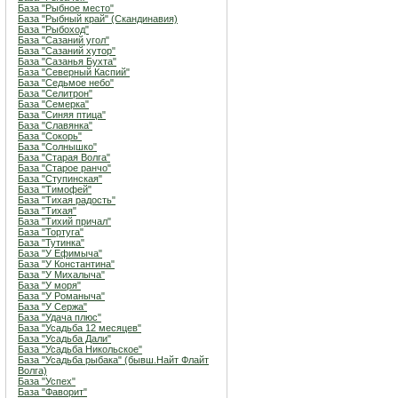
База "Рыбное место"
База "Рыбный край" (Скандинавия)
База "Рыбоход"
База "Сазаний угол"
База "Сазаний хутор"
База "Сазанья Бухта"
База "Северный Каспий"
База "Седьмое небо"
База "Селитрон"
База "Семерка"
База "Синяя птица"
База "Славянка"
База "Сокорь"
База "Солнышко"
База "Старая Волга"
База "Старое ранчо"
База "Ступинская"
База "Тимофей"
База "Тихая радость"
База "Тихая"
База "Тихий причал"
База "Тортуга"
База "Тутинка"
База "У Ефимыча"
База "У Константина"
База "У Михалыча"
База "У моря"
База "У Романыча"
База "У Сержа"
База "Удача плюс"
База "Усадьба 12 месяцев"
База "Усадьба Дали"
База "Усадьба Никольское"
База "Усадьба рыбака" (бывш.Найт Флайт
Волга)
База "Успех"
База "Фаворит"