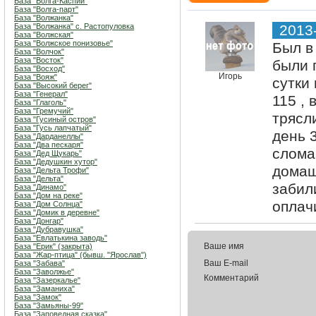
База "Волга-Каспий"
База "Волга-парт"
База "Волжанка"
База "Волжанка" с. Растопуловка
2013
База "Волжская"
База "Волжское понизовье"
Был в
База "Волчок"
База "Восток"
были 
База "Восход"
Игорь
База "Вояж"
сутки
База "Высокий берег"
База "Генерал"
115 ,
База "Глаголь"
База "Гремучий"
трясл
База "Гусиный остров"
База "Гусь лапчатый"
день 
База "Дарданеллы"
База "Два пескаря"
слома
База "Дед Щукарь"
База "Дедушкин хутор"
домаш
База "Дельта Трофи"
База "Дельта"
забил
База "Динамо"
База "Дом на реке"
оплач
База "Дом Солнца"
База "Домик в деревне"
База "Донгар"
База "Дубравушка"
База "Евлатькина заводь"
Ваше имя
База "Ерик" (закрыта)
База "Жар-птица" (бывш. "Ярослав")
Ваш E-mail
База "Забава"
База "Заволжье"
Комментарий
База "Зазеркалье"
База "Заманиха"
База "Замок"
База "Замьяны-99"
База "Заповедная сказка"