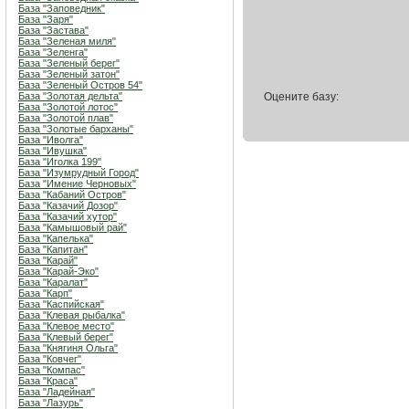
База "Заповедник"
База "Заря"
База "Застава"
База "Зеленая миля"
База "Зеленга"
База "Зеленый берег"
База "Зеленый затон"
База "Зеленый Остров 54"
База "Золотая дельта"
Оцените базу:
База "Золотой лотос"
База "Золотой плав"
База "Золотые барханы"
База "Иволга"
База "Ивушка"
База "Иголка 199"
База "Изумрудный Город"
База "Имение Черновых"
База "Кабаний Остров"
База "Казачий Дозор"
База "Казачий хутор"
База "Камышовый рай"
База "Капелька"
База "Капитан"
База "Карай"
База "Карай-Эко"
База "Каралат"
База "Карп"
База "Каспийская"
База "Клевая рыбалка"
База "Клевое место"
База "Клевый берег"
База "Княгиня Ольга"
База "Ковчег"
База "Компас"
База "Краса"
База "Ладейная"
База "Лазурь"