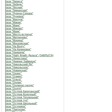
База "Лариса"
База "Лебедь"
База "Лесная"
База "Лиманская"
База "Лукича-Серова"
База "Луневка"
База "Магнум"
База "Макар"
База "Маки"
База "Маково"
База "Маяк"
База "Место встречи"
База "Митричево"
База "Моряна"
База "Московская"
База "На Волгу"
База "На Калиновке"
База "Надежда"
База "Найт Флайт Дельта" (ЗАКРЫТА)
База "Нерестина"
База "Нижнее Займище"
База "Никольский Яр"
База "Никольское"
База "Новинская"
База "Оазис"
База "Олимп"
База "Ольга"
База "Орлан"
База "Орлиное гнездо"
База "Осетр"
База "Остров Капитанский"
База "Остров Колочный"
База "Остров Тепленький"
База "Остров тур"
База "Остров Школьный"
База "Островок"
База "Партизан"