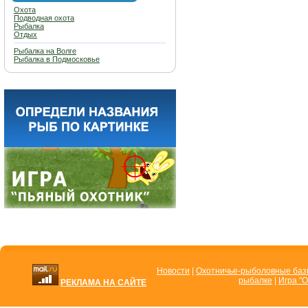
Охота
Подводная охота
Рыбалка
Отдых
Рыбалка на Волге
Рыбалка в Подмосковье
Новости
|
Охотничье-рыболовные ба
рыбалке
|
Игра "О
РЕКЛАМА НА САЙТЕ