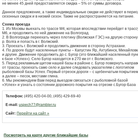
не менее 45 дней предоставляется скидка – 5% от суммы договора.
Данное предложение, а также индивидуальные скидки не действуют в перио
сезонных скидок и в низкий сезон. Также не распространяется на питание.
Схема проезда
1. Из Москвы выехать по трассе М4, которая впоследствии перейдет в трасс
М6, и продолжить по ней движение на Волгоград.
2. В Волгограде переехать через плотину (Волжская ГЭС) на другую сторону
р. Волга и попасть в г. Волжский.
3. Проехать г. Волжский и продолжить движение в сторону Астрахани.
4. По дороге будут населенные пункты – Капустин Яр, Ахтубинск, Михайловк
и другие. Движение продолжить до с. Бугор (это ближайший населенный пун
к базе «Успех»). Село Бугор находится в 270 км от г. Волжского.
5. Перед рекламным щитом нашей базы в районе с. Бугор повернуть направ
от трассы, проехать само село и далее следовать указателям с логотипом
рыболовной базы Успех. Первый отрезок дороги – с щебенчатым покрытием
а далее – песок, местами глина.
6. Мы рекомендуем Вам перед выездом связаться с рыболовной базой
«Успех» и узнать о состоянии дорожного покрытия на отрезке с.Бугор-База
Телефон:
(495) 420-04-00, (495) 429-69-40
E-mail:
uspech77@rambler.ru
Сайт:
Перейти на сайт »
Посмотреть на карте другие ближайшие базы