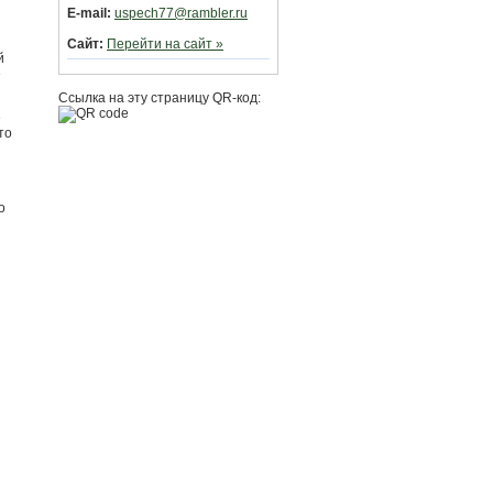
E-mail:
uspech77@rambler.ru
Сайт:
Перейти на сайт »
й
е
Ссылка на эту страницу QR-код:
е
то
о