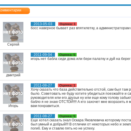
Комментарии
2013-05-03
Оценка: 1
босс наверное бывает раз впятилетку, а администраторам н
Сергей
2011-09-04
Оценка: 5
игорь нет бабла сиди дома или бери палатку и дуй на берег
дмитрий
2011-08-27
Оценка: 1
Хочу сказать что база действительно отстой, сам был там р
было. Советовать не буду хотите убедиться поезжайте и са
руководителя или его друзья ну или еще кому голову забьют
бабло я не знаю ОТСТОЙ!!!! А кто захочет мне возразить я 
Игорь
вам понравиться.
2011-08-27
Оценка: 5
Еще хотел сказать знал Оскара Яковлевича которому пост
был умный и добрый!!! В отличии от некоторых небо и земл
погиб. Ему и ставлю пять но не успеху.