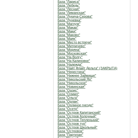
База "Лариса"
База "Лебедь"
База "Лесная"
База "Лиманская"
База "Лукича-Серова"
База "Луневка"
База "Магнум"
База "Макар"
База "Маки"
База "Маково"
База "Маяк"
База "Место встречи"
База "Митричево"
База "Моряна"
База "Московская"
База "На Волгу"
База "На Калиновке"
База "Надежда"
База "Найт Флайт Дельта" (ЗАКРЫТА)
База "Нерестина"
База "Нижнее Займище"
База "Никольский Яр"
База "Никольское"
База "Новинская"
База "Оазис"
База "Олимп"
База "Ольга"
База "Орлан"
База "Орлиное гнездо"
База "Осетр"
База "Остров Капитанский"
База "Остров Колочный"
База "Остров Тепленький"
База "Остров тур"
База "Остров Школьный"
База "Островок"
База "Партизан"