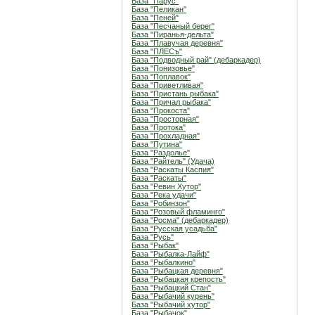
База "Парус"
База "Пеликан"
База "Пеней"
База "Песчаный берег"
База "Пиранья-дельта"
База "Плавучая деревня"
База "ПЛЕСъ"
База "Подводный рай" (дебаркадер)
База "Понизовье"
База "Поплавок"
База "Приветливая"
База "Пристань рыбака"
База "Причал рыбака"
База "Прокоста"
База "Просторная"
База "Протока"
База "Прохладная"
База "Путина"
База "Раздолье"
База "Райтель" (Удача)
База "Раскаты Каспия"
База "Раскаты"
База "Ревин Хутор"
База "Река удачи"
База "Робинзон"
База "Розовый фламинго"
База "Росма" (дебаркадер)
База "Русская усадьба"
База "Русь"
База "Рыбак"
База "Рыбалка-Лайф"
База "Рыбалкино"
База "Рыбацкая деревня"
База "Рыбацкая крепость"
База "Рыбацкий Стан"
База "Рыбачий курень"
База "Рыбачий хутор"
База "Рыбачок"