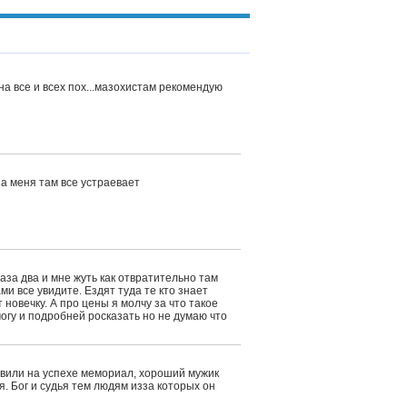
а все и всех пох...мазохистам рекомендую
 а меня там все устраевает
аза два и мне жуть как отвратительно там
ми все увидите. Ездят туда те кто знает
 новечку. А про цены я молчу за что такое
могу и подробней росказать но не думаю что
авили на успехе мемориал, хороший мужик
я. Бог и судья тем людям изза которых он