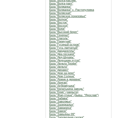
База "Волга-Каспий"
База "Волга-парт"
База "Волжанка"
База "Волжанка" с. Растопуловка
База "Волжская"
База "Волжское понизовье"
База "Волчок"
База "Восток"
База "Восход"
База "Вояж"
База "Высокий берег"
База "Генерал"
База "Глаголь"
База "Гремучий"
База "Гусиный остров"
База "Гусь лапчатый"
База "Дарданеллы"
База "Два пескаря"
База "Дед Щукарь"
База "Дедушкин хутор"
База "Дельта Трофи"
База "Дельта"
База "Динамо"
База "Дом на реке"
База "Дом Солнца"
База "Домик в деревне"
База "Донгар"
База "Дубравушка"
База "Евлатькина заводь"
База "Ерик" (закрыта)
База "Жар-птица" (бывш. "Ярослав")
База "Забава"
База "Заволжье"
База "Зазеркалье"
База "Заманиха"
База "Замок"
База "Замьяны-99"
База "Заповедная сказка"