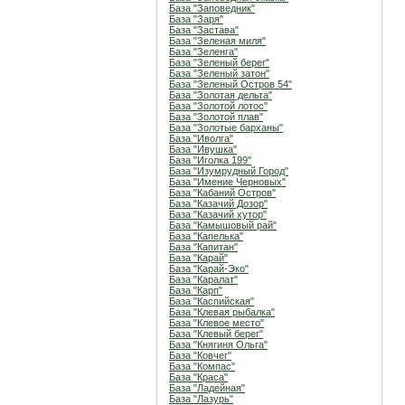
База "Заповедник"
База "Заря"
База "Застава"
База "Зеленая миля"
База "Зеленга"
База "Зеленый берег"
База "Зеленый затон"
База "Зеленый Остров 54"
База "Золотая дельта"
База "Золотой лотос"
База "Золотой плав"
База "Золотые барханы"
База "Иволга"
База "Ивушка"
База "Иголка 199"
База "Изумрудный Город"
База "Имение Черновых"
База "Кабаний Остров"
База "Казачий Дозор"
База "Казачий хутор"
База "Камышовый рай"
База "Капелька"
База "Капитан"
База "Карай"
База "Карай-Эко"
База "Каралат"
База "Карп"
База "Каспийская"
База "Клевая рыбалка"
База "Клевое место"
База "Клевый берег"
База "Княгиня Ольга"
База "Ковчег"
База "Компас"
База "Краса"
База "Ладейная"
База "Лазурь"