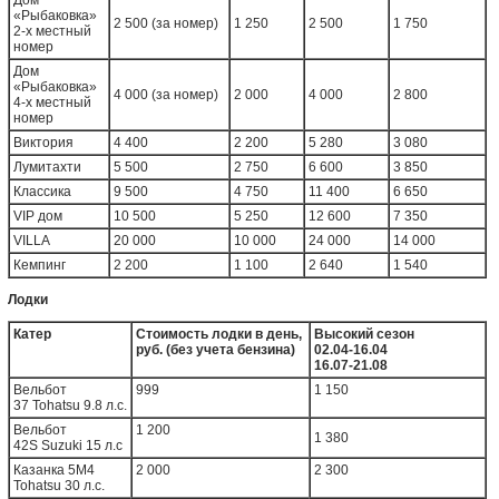
Дом
«Рыбаковка»
2 500 (за номер)
1 250
2 500
1 750
2-х местный
номер
Дом
«Рыбаковка»
4 000 (за номер)
2 000
4 000
2 800
4-х местный
номер
Виктория
4 400
2 200
5 280
3 080
Лумитахти
5 500
2 750
6 600
3 850
Классика
9 500
4 750
11 400
6 650
VIP дом
10 500
5 250
12 600
7 350
VILLA
20 000
10 000
24 000
14 000
Кемпинг
2 200
1 100
2 640
1 540
Лодки
Катер
Стоимость лодки в день,
Высокий сезон
руб. (без учета бензина)
02.04-16.04
16.07-21.08
Вельбот
999
1 150
37 Tohatsu 9.8 л.с.
Вельбот
1 200
1 380
42S Suzuki 15 л.с
Казанка 5M4
2 000
2 300
Tohatsu 30 л.с.