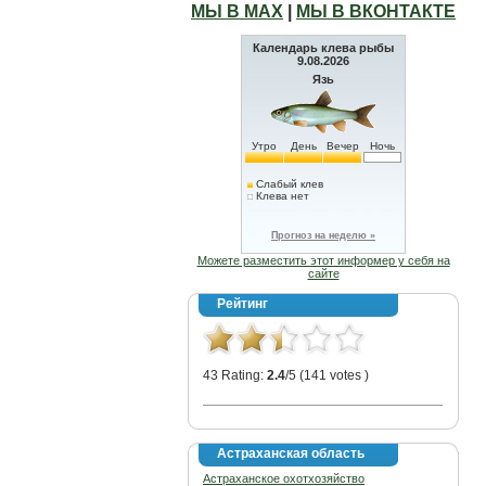
МЫ В МАХ
|
МЫ В ВКОНТАКТЕ
Календарь клева рыбы
9.08.2026
Язь
Утро
День
Вечер
Ночь
Слабый клев
Клева нет
Прогноз на неделю »
Можете разместить этот информер у себя на
сайте
Рейтинг
43 Rating:
2.4
/5 (141 votes )
Астраханская область
Астраханское охотхозяйство