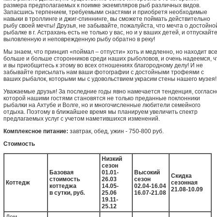
размера предполагаемых к поимке экземпляров рыб различных видов.
Запасшись терпением, требуемыми снастями и приобретя необходимые
навыки в троллинге и джиг-спиннинге, вы сможете поймать действительно
рыбу своей мечты! Друзья, не забывайте, пожалуйста, что мечта о достойно
рыбалке в г. Астрахань есть не только у вас, но и у ваших детей, и отпускайт
выловленную и неповрежденную рыбу обратно в реку!
Мы знаем, что принцип «поймал – отпусти» хоть и медленно, но находит вс
больше и больше сторонников среди наших рыболовов, и очень надеемся, ч
и вы приобщитесь к этому во всех отношениях благородному делу! И не
забывайте присылать нам ваши фотографии с достойными трофеями с
ваших рыбалок, которыми мы с удовольствием украсим стены нашего музея!
Уважаемые друзья! За последние годы явно намечается тенденция, согласн
которой нашими гостями становятся не только преданные поклонники
рыбалки на Ахтубе и Волге, но и многочисленные любители семейного
отдыха. Поэтому в ближайшее время мы планируем увеличить спектр
предлагаемых услуг с учетом наметившихся изменений.
Комплексное питание:
завтрак, обед, ужин - 750-800 руб.
Стоимость
Низкий
сезон
Базовая
01.01-
Высокий
Скидка
стоимость
26.03
сезон
Коттедж
сезонная
коттеджа
14.05-
02.04-16.04
21.08-10.09
в сутки, руб.
25.06
16.07-21.08
19.11-
25.12