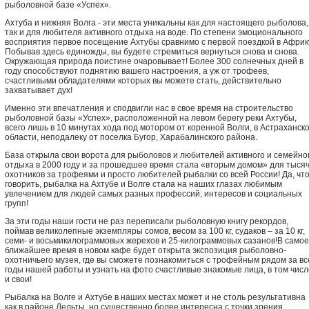
рыболовной базе «Успех».
Ахтуба и нижняя Волга - эти места уникальны как для настоящего рыболова,
так и для любителя активного отдыха на воде. По степени эмоционального
восприятия первое посещение Ахтубы сравнимо с первой поездкой в Африк
Побывав здесь единожды, вы будете стремиться вернуться снова и снова.
Окружающая природа поистине очаровывает! Более 300 солнечных дней в
году способствуют поднятию вашего настроения, а уж от трофеев,
счастливыми обладателями которых вы можете стать, действительно
захватывает дух!
Именно эти впечатления и сподвигли нас в свое время на строительство
рыболовной базы «Успех», расположенной на левом берегу реки Ахтубы,
всего лишь в 10 минутах хода под мотором от коренной Волги, в Астраханск
области, неподалеку от поселка Бугор, Харабалинского района.
База открыла свои ворота для рыболовов и любителей активного и семейно
отдыха в 2000 году и за прошедшее время стала «вторым домом» для тыся
охотников за трофеями и просто любителей рыбалки со всей России! Да, что
говорить, рыбалка на Ахтубе и Волге стала на наших глазах любимым
увлечением для людей самых разных профессий, интересов и социальных
групп!
За эти годы наши гости не раз переписали рыболовную книгу рекордов,
поймав великолепные экземпляры сомов, весом за 100 кг, судаков – за 10 кг,
семи- и восьмикилограммовых жерехов и 25-килограммовых сазанов!В самое
ближайшее время в новом кафе будет открыта экспозиция рыболовно-
охотничьего музея, где вы сможете познакомиться с трофейным рядом за вс
годы нашей работы и узнать на фото счастливые знакомые лица, в том числ
и свои!
Рыбалка на Волге и Ахтубе в наших местах может и не столь результативна
как в районе Дельты, но существенно более интересна с точки зрения