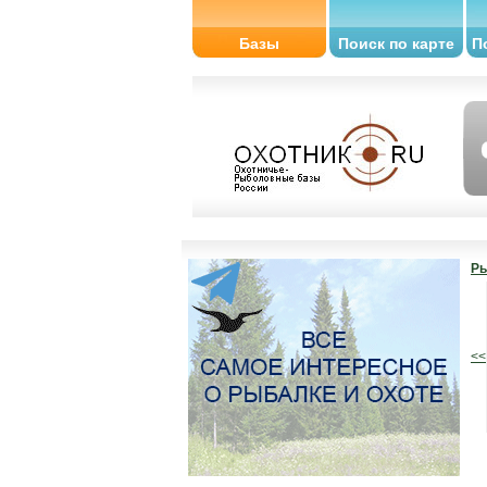
Базы
Поиск по карте
П
Ры
<<