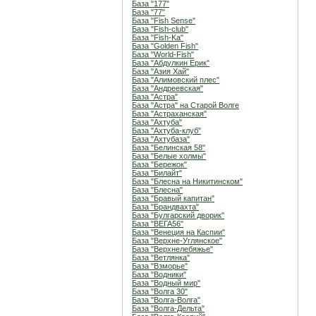
База "177"
База "77"
База "Fish Sense"
База "Fish-club"
База "Fish-Ka"
База "Golden Fish"
База "World-Fish"
База "Абдулкин Ерик"
База "Азия Хай"
База "Алимовский плес"
База "Андреевская"
База "Астра"
База "Астра" на Старой Волге
База "Астраханская"
База "Ахтуба"
База "Ахтуба-клуб"
База "Ахтубаза"
База "Белинская 58"
База "Белые холмы"
База "Бережок"
База "Билайт"
База "Блесна на Никитинском"
База "Блесна"
База "Бравый капитан"
База "Брандвахта"
База "Булгарский дворик"
База "ВЕГА56"
База "Венеция на Каспии"
База "Верхне-Углянское"
База "Верхнелебяжье"
База "Ветлянка"
База "Взморье"
База "Водники"
База "Водный мир"
База "Волга 30"
База "Волга-Волга"
База "Волга-Дельта"