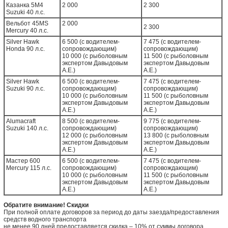
Казанка 5M4
2 000
2 300
Suzuki 40 л.с.
Вельбот 45MS
2 000
2 300
Mercury 40 л.с.
Silver Hawk
6 500 (с водителем-
7 475 (с водителем-
Honda 90 л.с.
сопровождающим)
сопровождающим)
10 000 (с рыболовным
11 500 (с рыболовным
экспертом Давыдовым
экспертом Давыдовым
А.Е.)
А.Е.)
Silver Hawk
6 500 (с водителем-
7 475 (с водителем-
Suzuki 90 л.с.
сопровождающим)
сопровождающим)
10 000 (с рыболовным
11 500 (с рыболовным
экспертом Давыдовым
экспертом Давыдовым
А.Е.)
А.Е.)
Alumacraft
8 500 (с водителем-
9 775 (с водителем-
Suzuki 140 л.с.
сопровождающим)
сопровождающим)
12 000 (с рыболовным
13 800 (с рыболовным
экспертом Давыдовым
экспертом Давыдовым
А.Е.)
А.Е.)
Мастер 600
6 500 (с водителем-
7 475 (с водителем-
Mercury 115 л.с.
сопровождающим)
сопровождающим)
10 000 (с рыболовным
11 500 (с рыболовным
экспертом Давыдовым
экспертом Давыдовым
А.Е.)
А.Е.)
Обратите внимание! Скидки
При полной оплате договоров за период до даты заезда/предоставления
средств водного транспорта
не менее 90 дней предоставляется скидка – 10% от суммы договора,