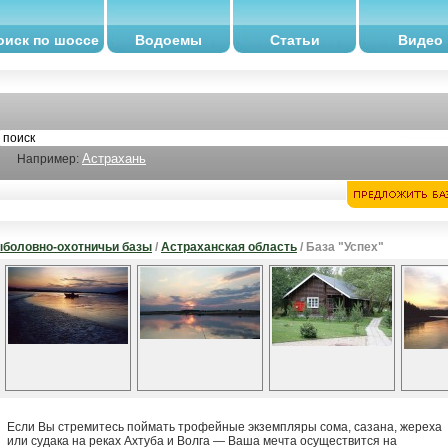
оиск по шоссе
Водоемы
Статьи
Видео
Астрахань
Например:
боловно-охотничьи базы
/
Астраханская область
/ База "Успех"
Если Вы стремитесь поймать трофейные экземпляры сома, сазана, жереха
или судака на реках Ахтуба и Волга — Ваша мечта осуществится на