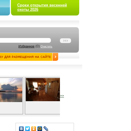
Сроки открытия весенней
охоты 2026
(
0
)
Избранное
Очистить
>>