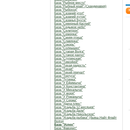
База "Рыбное место"
База "Рыбный край" (Скандинавия)
База "Рыбоход"
База "Сазаний угол"
База "Сазаний хутор"
База "Сазанья Бухта"
База "Северный Каспий"
База "Седьмое небо"
База "Селитрон"
База "Семерка"
База "Синяя птица"
База "Славянка"
База "Сокорь"
База "Солнышко"
База "Старая Волга"
База "Старое ранчо"
База "Ступинская"
База "Тимофей"
База "Тихая радость"
База "Тихая"
База "Тихий причал"
База "Тортуга"
База "Тутинка"
База "У Ефимыча"
База "У Константина"
База "У Михалыча"
База "У моря"
База "У Романыча"
База "У Сержа"
База "Удача плюс"
База "Усадьба 12 месяцев"
База "Усадьба Дали"
База "Усадьба Никольское"
База "Усадьба рыбака" (бывш.Найт Флайт
Волга)
База "Успех"
База "Фаворит"