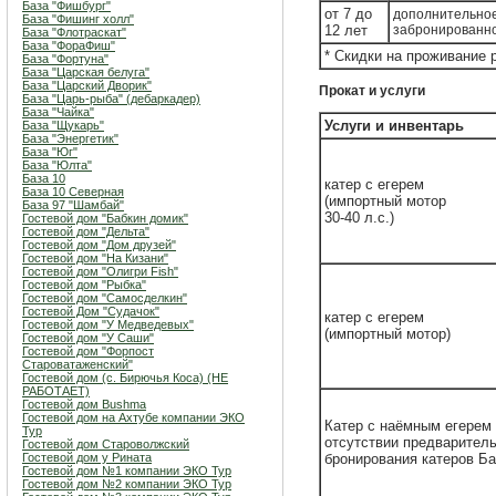
База "Фишбург"
от 7 до
дополнительное
База "Фишинг холл"
12 лет
забронированн
База "Флотраскат"
База "ФораФиш"
* Скидки на проживание 
База "Фортуна"
База "Царская белуга"
База "Царский Дворик"
Прокат и услуги
База "Царь-рыба" (дебаркадер)
База "Чайка"
Услуги и инвентарь
База "Щукарь"
База "Энергетик"
База "Юг"
База "Юлта"
База 10
катер с егерем
База 10 Северная
(импортный мотор
База 97 "Шамбай"
30-40 л.с.)
Гостевой дом "Бабкин домик"
Гостевой дом "Дельта"
Гостевой дом "Дом друзей"
Гостевой дом "На Кизани"
Гостевой дом "Олигри Fish"
Гостевой дом "Рыбка"
Гостевой дом "Самосделкин"
Гостевой Дом "Судачок"
катер с егерем
Гостевой дом "У Медведевых"
(импортный мотор)
Гостевой дом "У Саши"
Гостевой дом "Форпост
Староватаженский"
Гостевой дом (с. Бирючья Коса) (НЕ
РАБОТАЕТ)
Гостевой дом Bushma
Гостевой дом на Ахтубе компании ЭКО
Катер с наёмным егерем 
Тур
отсутствии предварител
Гостевой дом Староволжский
Гостевой дом у Рината
бронирования катеров Ба
Гостевой дом №1 компании ЭКО Тур
Гостевой дом №2 компании ЭКО Тур