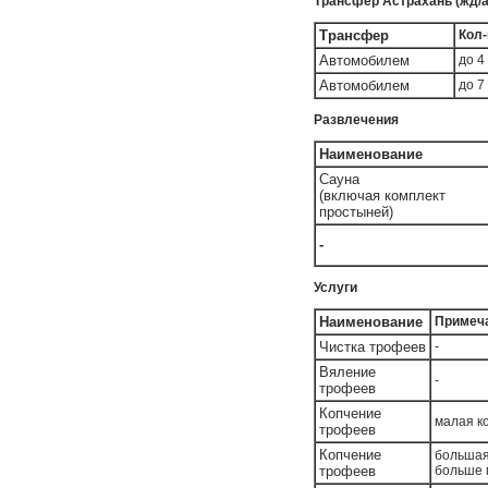
Трансфер Астрахань (жд/ав
Трансфер
Кол-
Автомобилем
до 4
Автомобилем
до 7
Развлечения
Наименование
Сауна
(включая комплект
простыней)
-
Услуги
Наименование
Примеч
Чистка трофеев
-
Вяление
-
трофеев
Копчение
малая к
трофеев
Копчение
большая
трофеев
больше 