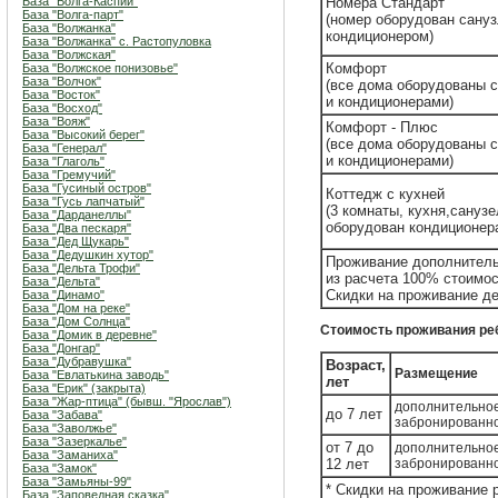
База "Волга-Каспий"
Номера Стандарт
База "Волга-парт"
(номер оборудован сану
База "Волжанка"
кондиционером)
База "Волжанка" с. Растопуловка
База "Волжская"
Комфорт
База "Волжское понизовье"
База "Волчок"
(все дома оборудованы 
База "Восток"
и кондиционерами)
База "Восход"
База "Вояж"
Комфорт - Плюс
База "Высокий берег"
(все дома оборудованы 
База "Генерал"
и кондиционерами)
База "Глаголь"
База "Гремучий"
База "Гусиный остров"
Коттедж с кухней
База "Гусь лапчатый"
(3 комнаты, кухня,санузе
База "Дарданеллы"
оборудован кондиционер
База "Два пескаря"
База "Дед Щукарь"
База "Дедушкин хутор"
Проживание дополнительн
База "Дельта Трофи"
из расчета 100% стоимос
База "Дельта"
Скидки на проживание де
База "Динамо"
База "Дом на реке"
База "Дом Солнца"
Стоимость проживания ребе
База "Домик в деревне"
База "Донгар"
База "Дубравушка"
Возраст,
Размещение
База "Евлатькина заводь"
лет
База "Ерик" (закрыта)
База "Жар-птица" (бывш. "Ярослав")
дополнительное
до 7 лет
База "Забава"
забронированн
База "Заволжье"
База "Зазеркалье"
от 7 до
дополнительное
База "Заманиха"
12 лет
забронированн
База "Замок"
База "Замьяны-99"
* Скидки на проживание 
База "Заповедная сказка"