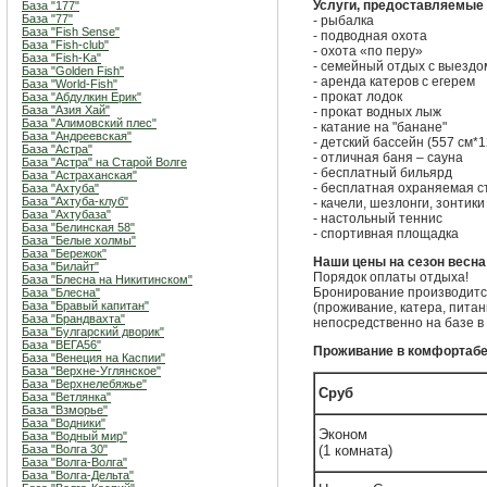
Услуги, предоставляемые 
База "177"
База "77"
- рыбалка
База "Fish Sense"
- подводная охота
База "Fish-club"
- охота «по перу»
База "Fish-Ka"
- семейный отдых с выездо
База "Golden Fish"
- аренда катеров с егерем
База "World-Fish"
- прокат лодок
База "Абдулкин Ерик"
База "Азия Хай"
- прокат водных лыж
База "Алимовский плес"
- катание на "банане"
База "Андреевская"
- детский бассейн (557 см*1
База "Астра"
- отличная баня – сауна
База "Астра" на Старой Волге
- бесплатный бильярд
База "Астраханская"
- бесплатная охраняемая с
База "Ахтуба"
База "Ахтуба-клуб"
- качели, шезлонги, зонтики
База "Ахтубаза"
- настольный теннис
База "Белинская 58"
- спортивная площадка
База "Белые холмы"
База "Бережок"
Наши цены на сезон весна
База "Билайт"
Порядок оплаты отдыха!
База "Блесна на Никитинском"
Бронирование производится
База "Блесна"
База "Бравый капитан"
(проживание, катера, пита
База "Брандвахта"
непосредственно на базе в
База "Булгарский дворик"
База "ВЕГА56"
Проживание в комфортаб
База "Венеция на Каспии"
База "Верхне-Углянское"
База "Верхнелебяжье"
Сруб
База "Ветлянка"
База "Взморье"
База "Водники"
Эконом
База "Водный мир"
База "Волга 30"
(1 комната)
База "Волга-Волга"
База "Волга-Дельта"