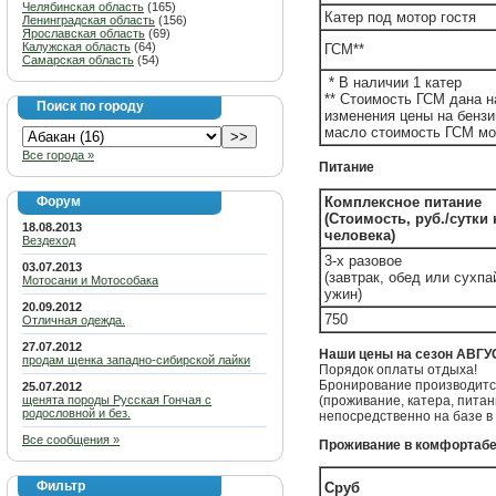
Челябинская область
(165)
Катер под мотор гостя
Ленинградская область
(156)
Ярославская область
(69)
Калужская область
(64)
ГСМ**
Самарская область
(54)
* В наличии 1 катер
** Стоимость ГСМ дана н
Поиск по городу
изменения цены на бензи
масло стоимость ГСМ мо
Все города »
Питание
Форум
Комплексное питание
(Стоимость, руб./сутки
18.08.2013
человека)
Вездеход
3-х разовое
03.07.2013
(завтрак, обед или сухпа
Мотосани и Мотособака
ужин)
20.09.2012
750
Отличная одежда.
27.07.2012
Наши цены на сезон АВГУ
продам щенка западно-сибирской лайки
Порядок оплаты отдыха!
Бронирование производится
25.07.2012
щенята породы Русская Гончая с
(проживание, катера, пита
родословной и без.
непосредственно на базе в
Все сообщения »
Проживание в комфортаб
Фильтр
Сруб