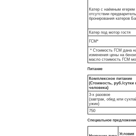
Катер с наёмным егерем 
отсутствии предварител
бронирования катеров Ба
Катер под мотор гостя
ГСМ*
* Стоимость ГСМ дана на
изменения цены на бензи
масло стоимость ГСМ мо
Питание
Комплексное питание
(Стоимость, руб./сутки
человека)
3-х разовое
(завтрак, обед или сухпа
ужин)
750
Специальное предложение
Условия
Название тура