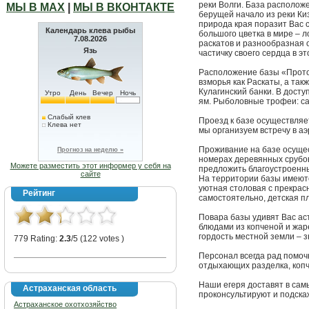
реки Волги. База располож
МЫ В МАХ
|
МЫ В ВКОНТАКТЕ
берущей начало из реки Киз
природа края поразит Вас 
Календарь клева рыбы
большого цветка в мире – 
7.08.2026
раскатов и разнообразная о
Язь
частичку своего сердца в эт
Расположение базы «Проток
взморья как Раскаты, а так
Кулагинский банки. В дост
Утро
День
Вечер
Ночь
ям. Рыболовные трофеи: саза
Слабый клев
Проезд к базе осуществляе
Клева нет
мы организуем встречу в аэ
Проживание на базе осуще
Прогноз на неделю »
номерах деревянных срубов
Можете разместить этот информер у себя на
предложить благоустроенный
сайте
На территории базы имеются
уютная столовая с прекрас
Рейтинг
самостоятельно, детская п
Повара базы удивят Вас аст
блюдами из копченой и жар
гордость местной земли – 
779 Rating:
2.3
/5 (122 votes )
Персонал всегда рад помоч
отдыхающих разделка, копче
Наши егеря доставят в сам
Астраханская область
проконсультируют и подска
Астраханское охотхозяйство