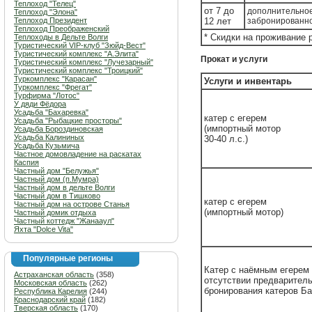
Теплоход "Телец"
от 7 до
дополнительное
Теплоход "Элона"
Теплоход Президент
12 лет
забронированн
Теплоход Преображенский
* Скидки на проживание 
Теплоходы в Дельте Волги
Туристический VIP-клуб "Зюйд-Вест"
Туристический комплекс "А.Элита"
Прокат и услуги
Туристический комплекс "Лучезарный"
Туристический комплекс "Троицкий"
Туркомплекс "Карасан"
Услуги и инвентарь
Туркомплекс "Фрегат"
Турфирма "Лотос"
У дяди Фёдора
Усадьба "Бахаревка"
катер с егерем
Усадьба "Рыбацкие просторы"
(импортный мотор
Усадьба Бороздиновская
Усадьба Калининых
30-40 л.с.)
Усадьба Кузьмича
Частное домовладение на раскатах
Каспия
Частный дом "Белужья"
Частный дом (п.Мумра)
Частный дом в дельте Волги
Частный дом в Тишково
катер с егерем
Частный дом на острове Станья
(импортный мотор)
Частный домик отдыха
Частный коттедж "Жанааул"
Яхта "Dolce Vita"
Популярные регионы
Катер с наёмным егерем 
Астраханская область
(358)
отсутствии предварител
Московская область
(262)
бронирования катеров Ба
Республика Карелия
(244)
Краснодарский край
(182)
Тверская область
(170)