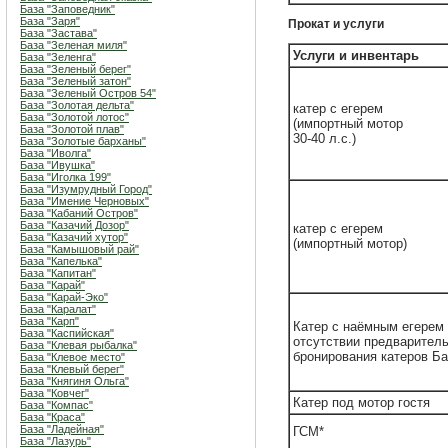
База "Заповедник"
База "Заря"
Прокат и услуги
База "Застава"
База "Зеленая миля"
Услуги и инвентарь
База "Зеленга"
База "Зеленый берег"
База "Зеленый затон"
База "Зеленый Остров 54"
База "Золотая дельта"
катер с егерем
База "Золотой лотос"
(импортный мотор
База "Золотой плав"
30-40 л.с.)
База "Золотые барханы"
База "Иволга"
База "Ивушка"
База "Иголка 199"
База "Изумрудный Город"
База "Имение Черновых"
База "Кабаний Остров"
База "Казачий Дозор"
катер с егерем
База "Казачий хутор"
(импортный мотор)
База "Камышовый рай"
База "Капелька"
База "Капитан"
База "Карай"
База "Карай-Эко"
База "Каралат"
База "Карп"
Катер с наёмным егерем 
База "Каспийская"
отсутствии предварител
База "Клевая рыбалка"
бронирования катеров Ба
База "Клевое место"
База "Клевый берег"
База "Княгиня Ольга"
База "Ковчег"
Катер под мотор гостя
База "Компас"
База "Краса"
База "Ладейная"
ГСМ*
База "Лазурь"