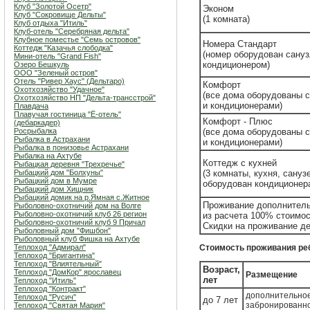
Клуб "Золотой Осетр"
Эконом
Клуб "Сокровище Дельты"
(1 комната)
Клуб отдыха "Итиль"
Клуб-отель "Серебряная дельта"
Клубное поместье "Семь островов"
Номера Стандарт
Коттедж "Казачья слободка"
(номер оборудован сану
Мини-отель "Grand Fish"
кондиционером)
Озеро Бешкуль
ООО "Зеленый остров"
Отель "Ривер Хаус" (Дельтаро)
Комфорт
Охотхозяйство "Удачное"
(все дома оборудованы 
Охотхозяйство НП "Дельта-трансстрой"
и кондиционерами)
Плавдача
Плавучая гостиница "Ё-отель"
Комфорт - Плюс
(дебаркадер)
Росрыбалка
(все дома оборудованы 
Рыбалка в Астрахани
и кондиционерами)
Рыбалка в понизовье Астрахани
Рыбалка на Ахтубе
Коттедж с кухней
Рыбацкая деревня "Трехречье"
Рыбацкий дом "Болхуны"
(3 комнаты, кухня, сануз
Рыбацкий дом в Мумре
оборудован кондиционер
Рыбацкий дом Хищник
Рыбацкий домик на р.Ямная с.Житное
Проживание дополнительн
Рыболовно-охотничий дом на Волге
Рыболовно-охотничий клуб 26 регион
из расчета 100% стоимос
Рыболовно-охотничий клуб 9 Причал
Скидки на проживание де
Рыболовный дом "Фишбон"
Рыболовный клуб Фишка на Ахтубе
Теплоход "Адмирал"
Стоимость проживания ребе
Теплоход "Бригантина"
Теплоход "Влиятельный"
Возраст,
Теплоход "ДомКор" ярославец
Размещение
лет
Теплоход "Итиль"
Теплоход "Контракт"
дополнительное
Теплоход "Русич"
до 7 лет
забронированн
Теплоход "Святая Мария"