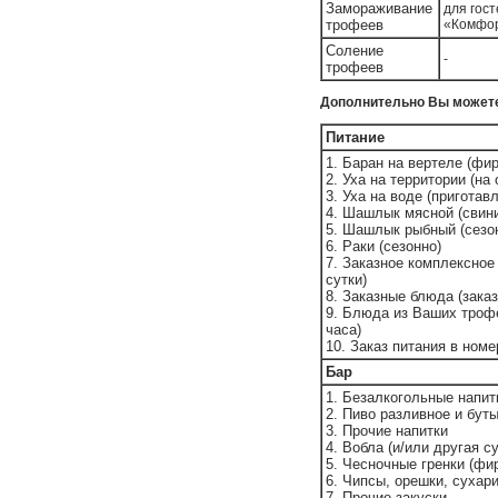
Замораживание
для гост
трофеев
«Комфор
Соление
-
трофеев
Дополнительно Вы можете
Питание
1. Баран на вертеле (фи
2. Уха на территории (на
3. Уха на воде (пригота
4. Шашлык мясной (свини
5. Шашлык рыбный (сезо
6. Раки (сезонно)
7. Заказное комплексное 
сутки)
8. Заказные блюда (заказ
9. Блюда из Ваших трофе
часа)
10. Заказ питания в номе
Бар
1. Безалкогольные напит
2. Пиво разливное и бут
3. Прочие напитки
4. Вобла (и/или другая с
5. Чесночные гренки (фи
6. Чипсы, орешки, сухар
7. Прочие закуски