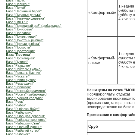
База "Парус"
База "Пеликан"
1 неделя 
База "Пеней"
субботы 
База "Песчаный берег"
«Комфортный»
субботу 
База "Пиранья-дельта"
База "Плавучая деревня"
4-х челов
База "ПЛЕСъ"
База "Подводный рай" (дебаркадер)
База "Понизовье"
База "Поплавок"
База "Приветливая"
База "Пристань рыбака"
База "Причал рыбака"
База "Прокоста"
База "Просторная"
1 неделя 
База "Протока"
«Комфортный-
субботы 
База "Прохладная"
База "Путина"
плюс»
субботу 
База "Раздолье"
4-х челов
База "Райтель" (Удача)
База "Раскаты Каспия"
База "Раскаты"
База "Ревин Хутор"
База "Река удачи"
База "Робинзон"
Наши цены на сезон "МО
База "Розовый фламинго"
Порядок оплаты отдыха!
База "Росма" (дебаркадер)
База "Русская усадьба"
Бронирование производится
База "Русь"
(проживание, катера, пита
База "Рыбак"
непосредственно на базе в
База "Рыбалка-Лайф"
База "Рыбалкино"
Проживание в комфортаб
База "Рыбацкая деревня"
База "Рыбацкая крепость"
База "Рыбацкий Стан"
Сруб
База "Рыбачий курень"
База "Рыбачий хутор"
База "Рыбачок"