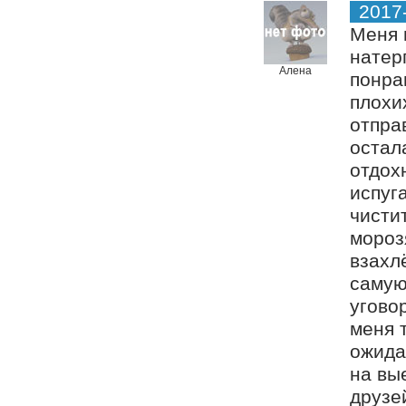
2017
Меня 
натер
Алена
понра
плохи
отпра
остал
отдох
испуг
чистит
морозя
взахл
самую
угово
меня 
ожида
на вы
друзе