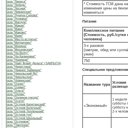
База "Лариса"
* Стоимость ГСМ дана на
База "Лебедь"
изменения цены на бенз
База "Лесная"
База "Лиманская"
изменяться
База "Лукича-Серова"
База "Луневка"
Питание
База "Магнум"
База "Макар"
База "Маки"
Комплексное питание
База "Маково"
(Стоимость, руб./сутки
База "Маяк"
человека)
База "Место встречи"
База "Митричево"
3-х разовое
База "Моряна"
База "Московская"
(завтрак, обед или сухпа
База "На Волгу"
ужин)
База "На Калиновке"
База "Надежда"
750
База "Найт Флайт Дельта" (ЗАКРЫТА)
База "Нерестина"
Специальное предложение
База "Нижнее Займище"
База "Никольский Яр"
База "Никольское"
База "Новинская"
Условия
База "Оазис"
Название тура
размеще
База "Олимп"
База "Ольга"
База "Орлан"
База "Орлиное гнездо"
1 неделя 
База "Осетр"
субботы 
База "Остров Капитанский"
«Экономный»
субботу 
База "Остров Колочный"
База "Остров Тепленький"
2-х челов
База "Остров тур"
База "Остров Школьный"
База "Островок"
База "Партизан"