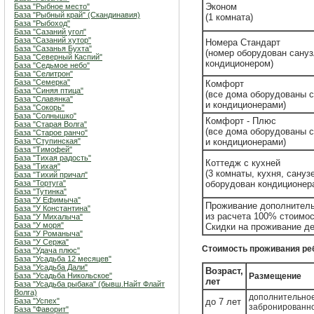
Эконом
База "Рыбное место"
База "Рыбный край" (Скандинавия)
(1 комната)
База "Рыбоход"
База "Сазаний угол"
База "Сазаний хутор"
Номера Стандарт
База "Сазанья Бухта"
(номер оборудован сану
База "Северный Каспий"
кондиционером)
База "Седьмое небо"
База "Селитрон"
База "Семерка"
Комфорт
База "Синяя птица"
(все дома оборудованы 
База "Славянка"
и кондиционерами)
База "Сокорь"
База "Солнышко"
Комфорт - Плюс
База "Старая Волга"
(все дома оборудованы 
База "Старое ранчо"
База "Ступинская"
и кондиционерами)
База "Тимофей"
База "Тихая радость"
Коттедж с кухней
База "Тихая"
(3 комнаты, кухня, сануз
База "Тихий причал"
База "Тортуга"
оборудован кондиционер
База "Тутинка"
База "У Ефимыча"
Проживание дополнительн
База "У Константина"
из расчета 100% стоимос
База "У Михалыча"
База "У моря"
Скидки на проживание де
База "У Романыча"
База "У Сержа"
Стоимость проживания ребе
База "Удача плюс"
База "Усадьба 12 месяцев"
База "Усадьба Дали"
Возраст,
База "Усадьба Никольское"
Размещение
лет
База "Усадьба рыбака" (бывш.Найт Флайт
Волга)
дополнительное
База "Успех"
до 7 лет
забронированн
База "Фаворит"