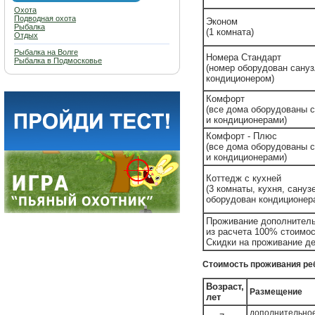
Охота
Подводная охота
Эконом
Рыбалка
(1 комната)
Отдых
Рыбалка на Волге
Номера Стандарт
Рыбалка в Подмосковье
(номер оборудован сану
кондиционером)
Комфорт
(все дома оборудованы 
и кондиционерами)
Комфорт - Плюс
(все дома оборудованы 
и кондиционерами)
Коттедж с кухней
(3 комнаты, кухня, сануз
оборудован кондиционер
Проживание дополнительн
из расчета 100% стоимос
Скидки на проживание де
Стоимость проживания ребе
Возраст,
Размещение
лет
дополнительное