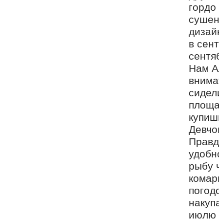
гордо
сушен
дизай
в сент
сентя
Нам А
внима
сидел
площа
купиш
Девчо
Правд
удобн
рыбу 
комар
погод
накуп
июлю 