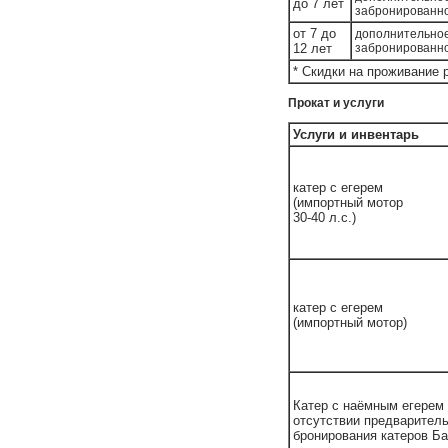
до 7 лет
забронированн
от 7 до
дополнительное
12 лет
забронированн
* Скидки на проживание 
Прокат и услуги
Услуги и инвентарь
катер с егерем
(импортный мотор
30-40 л.с.)
катер с егерем
(импортный мотор)
Катер с наёмным егерем 
отсутствии предварител
бронирования катеров Ба